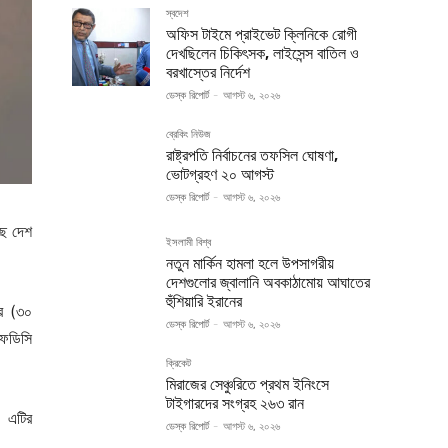
স্বদেশ
অফিস টাইমে প্রাইভেট ক্লিনিকে রোগী
দেখছিলেন চিকিৎসক, লাইসেন্স বাতিল ও
বরখাস্তের নির্দেশ
ডেস্ক রিপোর্ট
-
আগস্ট ৬, ২০২৬
ব্রেকিং নিউজ
রাষ্ট্রপতি নির্বাচনের তফসিল ঘোষণা,
ভোটগ্রহণ ২০ আগস্ট
ডেস্ক রিপোর্ট
-
আগস্ট ৬, ২০২৬
ছে দেশ
ইসলামী বিশ্ব
নতুন মার্কিন হামলা হলে উপসাগরীয়
দেশগুলোর জ্বালানি অবকাঠামোয় আঘাতের
হুঁশিয়ারি ইরানের
ার (৩০
ডেস্ক রিপোর্ট
-
আগস্ট ৬, ২০২৬
এফডিসি
ক্রিকেট
মিরাজের সেঞ্চুরিতে প্রথম ইনিংসে
টাইগারদের সংগ্রহ ২৬৩ রান
। এটির
ডেস্ক রিপোর্ট
-
আগস্ট ৬, ২০২৬