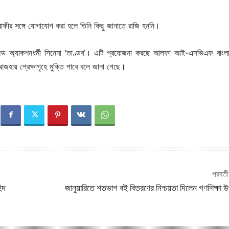
াফীর সঙ্গে যোগাযোগ করা হলে তিনি কিছু জানাতে রাজি হননি।
জড অ্যাকশনধর্মী সিনেমা ‘তাণ্ডব’। এটি প্রযোজনা করছে আলফা আই-এসভিএফ বাংল
হায় প্রেক্ষাগৃহে মুক্তি পাবে বলে জানা গেছে।
পরবর্ত
িদ
জানুয়ারিতে শতভাগ বই বিতরণের নিশ্চয়তা দিলেন গণশিক্ষা উপ