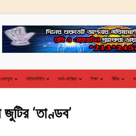
খেলাধূলা
লাইফস্টাইল
অর্থ-বাণিজ্য
শিক্ষা
বিবিধ
ধর
জুটির ‘তাণ্ডব’