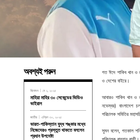
অবশ্যই পরুন
গত ঈদে শাকিব খান ও র
ও দেশের বাইরে।
বিনোদন
মে ২, ২০২৫
আবারও শাকিব খান ও রা
মাহিয়া মাহির ৩০ সেকেন্ডের ভিডিও
ভাইরাল
নভেম্বর) বাংলাদেশ চ
পরিচালক সমিতির মহাসচ
জাতীয়
এপ্রিল ৩০, ২০২৫
ভারত-পাকিস্তান যুদ্ধ শঙ্কার মধ্যে
নিজেদেরও প্রস্তুত থাকতে বললেন
সুমন বলেন, গতকাল শনি
প্রধান উপদেষ্টা
পরিচালক রায়হান রাফী।