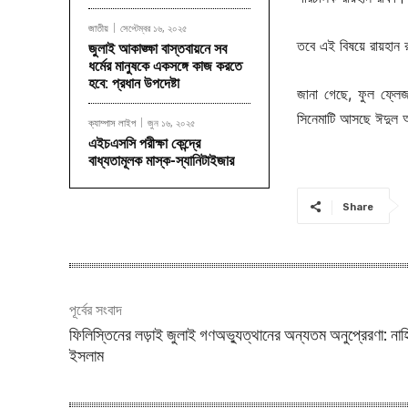
জাতীয়
সেপ্টেম্বর ১৬, ২০২৫
তবে এই বিষয়ে রায়হান র
জুলাই আকাঙ্ক্ষা বাস্তবায়নে সব
ধর্মের মানুষকে একসঙ্গে কাজ করতে
হবে: প্রধান উপদেষ্টা
জানা গেছে, ফুল ফ্লে
সিনেমাটি আসছে ঈদুল আজ
ক্যাম্পাস লাইপ
জুন ১৬, ২০২৫
এইচএসসি পরীক্ষা কেন্দ্রে
বাধ্যতামূলক মাস্ক-স্যানিটাইজার
Share
পূর্বের সংবাদ
ফিলিস্তিনের লড়াই জুলাই গণঅভ্যুত্থানের অন্যতম অনুপ্রেরণা: নাহ
ইসলাম