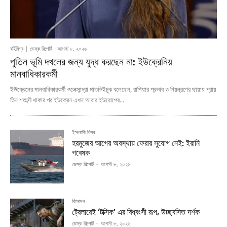
বর্হিবিশ্ব
ডেস্ক রিপোর্ট
-
আগস্ট ৮, ২০২৬
পুতিন ভূমি দখলের জন্য যুদ্ধ করছেন না: ইউক্রেনিয়
মানবাধিকারকর্মী
ইউক্রেনের মানবাধিকারকর্মী ওলেক্সান্দ্রা মাতভিইচুক বলেছেন, রাশিয়ার প্রভাব ও নিয়ন্ত্রণের ছায়ায় প্রায়
তিন শতাব্দী থাকার পর ইউক্রেন এখন আবার ইউরোপের...
ইসলামী বিশ্ব
হরমুজের আগের অবস্থায় ফেরার সুযোগ নেই: ইরানি
গবেষক
ডেস্ক রিপোর্ট
-
আগস্ট ৮, ২০২৬
বিনোদন
ট্রেলারেই ‘টক্সিক’ এর বিধ্বংসী রূপ, উচ্ছ্বসিত দর্শক
ডেস্ক রিপোর্ট
-
আগস্ট ৮, ২০২৬