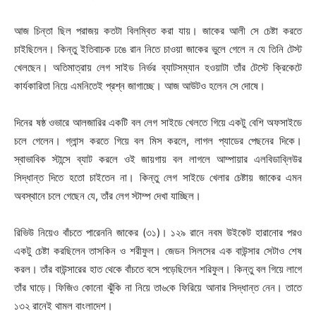
আজ চিন্তা ছিল পরাজয় কতটা বিলম্বিত করা যায়। জাকের আলী সে চেষ্টা করতে
চাইছিলেন। কিন্তু ইতিবাচক ঢঙে রান নিতে চাওয়া জাকের ভুলে গেলে ন যে তিনি টেস্ট
খেলছেন। অতিমাত্রায় লেগ সাইড নির্ভর ব্যাটসম্যান হওয়াটা তাঁর টেস্টে ক্রিকেটে
কার্যকারিতা নিয়ে এমনিতেই প্রশ্ন জাগাচ্ছে। আজ আউটও হলেন সে দোষে।
দিনের ষষ্ঠ ওভারে আলজারির একটি বল লেগ সাইডে খেলতে গিয়ে একটু বেশি অফসাইডে
চলে গেলেন। গ্লান্স করতে গিয়ে বল মিস করলে, লাগল প্যাডের পেছনের দিকে।
স্বাভাবিক স্টান্সে ব্যাট করলে ওই জায়গায় বল লাগলে আম্পায়ার এলবিডাব্লিউর
সিদ্ধান্ত দিতে হতো চাইতেন না। কিন্তু লেগ সাইডে খেলার চেষ্টায় জাকের এমন
অবস্থানে চলে গেছেন যে, তাঁর লেগ স্টাম্প দেখা যাচ্ছিল।
রিভিউ নিয়েও বাঁচতে পারেননি জাকের (৩১)। ১২৯ রানে নবম উইকেট হারানোর পরও
একটু চেষ্টা করছিলেন তাসকিন ও শরীফুল। জেডন সিলসের এক বাউন্সার সেটাও শেষ
করল। তাঁর বাউন্সারের হাত থেকে বাঁচতে বসে পড়েছিলেন শরিফুল। কিন্তু বল গিয়ে লাগে
তাঁর ঘাড়ে। ফিজিও কোনো ঝুঁকি না নিয়ে তা৬কে ফিরিয়ে আনার সিদ্ধান্ত নেন। তাতে
১৩২ রানেই থামল বাংলাদেশ।