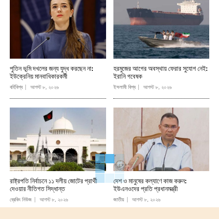
পুতিন ভূমি দখলের জন্য যুদ্ধ করছেন না:
হরমুজের আগের অবস্থায় ফেরার সুযোগ নেই:
ইউক্রেনিয় মানবাধিকারকর্মী
ইরানি গবেষক
বর্হিবিশ্ব
আগস্ট ৮, ২০২৬
ইসলামী বিশ্ব
আগস্ট ৮, ২০২৬
রাষ্ট্রপতি নির্বাচনে ১১ দলীয় জোটের প্রার্থী
দেশ ও মানুষের কল্যাণে কাজ করুন:
দেওয়ার নীতিগত সিদ্ধান্ত
ইউএনওদের প্রতি প্রধানমন্ত্রী
ব্রেকিং নিউজ
আগস্ট ৮, ২০২৬
জাতীয়
আগস্ট ৮, ২০২৬