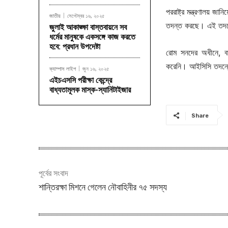
পররাষ্ট্র মন্ত্রণালয় জ
জাতীয়
সেপ্টেম্বর ১৬, ২০২৫
তদন্ত করছে। এই তদন্
জুলাই আকাঙ্ক্ষা বাস্তবায়নে সব
ধর্মের মানুষকে একসঙ্গে কাজ করতে
হবে: প্রধান উপদেষ্টা
রোম সনদের অধীনে, ব
করেনি। আইসিসি তদন্ত
ক্যাম্পাস লাইপ
জুন ১৬, ২০২৫
এইচএসসি পরীক্ষা কেন্দ্রে
বাধ্যতামূলক মাস্ক-স্যানিটাইজার
Share
পূর্বের সংবাদ
শান্তিরক্ষা মিশনে গেলেন নৌবাহিনীর ৭৫ সদস্য