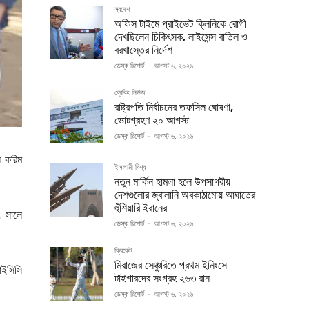
স্বদেশ
অফিস টাইমে প্রাইভেট ক্লিনিকে রোগী
দেখছিলেন চিকিৎসক, লাইসেন্স বাতিল ও
বরখাস্তের নির্দেশ
ডেস্ক রিপোর্ট
-
আগস্ট ৬, ২০২৬
ব্রেকিং নিউজ
রাষ্ট্রপতি নির্বাচনের তফসিল ঘোষণা,
ভোটগ্রহণ ২০ আগস্ট
ডেস্ক রিপোর্ট
-
আগস্ট ৬, ২০২৬
ি করিম
ইসলামী বিশ্ব
নতুন মার্কিন হামলা হলে উপসাগরীয়
দেশগুলোর জ্বালানি অবকাঠামোয় আঘাতের
হুঁশিয়ারি ইরানের
৭ সালে
ডেস্ক রিপোর্ট
-
আগস্ট ৬, ২০২৬
ক্রিকেট
মিরাজের সেঞ্চুরিতে প্রথম ইনিংসে
আইসিসি
টাইগারদের সংগ্রহ ২৬৩ রান
ডেস্ক রিপোর্ট
-
আগস্ট ৬, ২০২৬