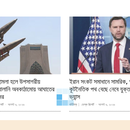
 হামলা হলে উপসাগরীয়
ইরান সংকট সমাধানে সামরিক, 
বালানি অবকাঠামোয় আঘাতের
কূটনৈতিক পথ বেছে নেবে যুক্তরা
নের
ভ্যান্স
োর্ট
-
আগস্ট ৬, ২০২৬
বর্হিবিশ্ব
ডেস্ক রিপোর্ট
-
আগস্ট ৬, ২০২৬