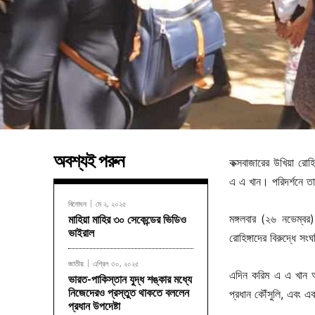
অবশ্যই পরুন
কক্সবাজারের উখিয়া রোহ
এ এ খান। পরিদর্শনে তা
বিনোদন
মে ২, ২০২৫
মঙ্গলবার (২৬ নভেম্বর
মাহিয়া মাহির ৩০ সেকেন্ডের ভিডিও
ভাইরাল
রোহিঙ্গাদের বিরুদ্ধে 
জাতীয়
এপ্রিল ৩০, ২০২৫
এদিন করিম এ এ খান আ
ভারত-পাকিস্তান যুদ্ধ শঙ্কার মধ্যে
নিজেদেরও প্রস্তুত থাকতে বললেন
প্রধান কৌঁসুলি, এবং এ
প্রধান উপদেষ্টা