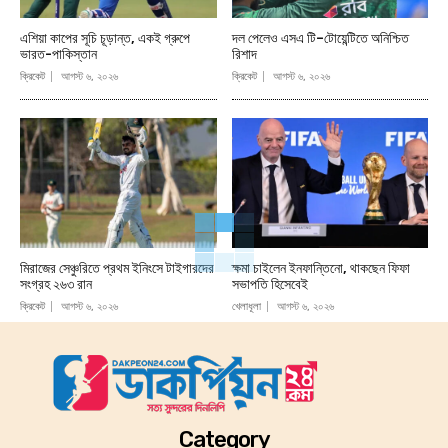
এশিয়া কাপের সূচি চূড়ান্ত, একই গ্রুপে
দল পেলেও এসএ টি–টোয়েন্টিতে অনিশ্চিত
ভারত-পাকিস্তান
রিশাদ
ক্রিকেট
আগস্ট ৬, ২০২৬
ক্রিকেট
আগস্ট ৬, ২০২৬
মিরাজের সেঞ্চুরিতে প্রথম ইনিংসে টাইগারদের
ক্ষমা চাইলেন ইনফান্তিনো, থাকছেন ফিফা
সংগ্রহ ২৬৩ রান
সভাপতি হিসেবেই
ক্রিকেট
আগস্ট ৬, ২০২৬
খেলাধূলা
আগস্ট ৬, ২০২৬
Category