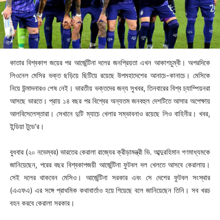
কাতার বিশ্বকাপ জয়ের পর আর্জেন্টিনা দলের জনপ্রিয়তা এখন আকাশচুম্বী। অপরদিকে
লিওনেল মেসির ভক্ত ছড়িয়ে ছিটিয়ে রয়েছে উপমহাদেশের আনাচে-কানাচে। মেসিকে
নিয়ে উন্মাদনারও শেষ নেই। ভারতীয় ভক্তদের জন্য সুখবর, তিনবারের বিশ্ব চ্যাম্পিয়নরা
আসছে ভারতে। প্রায় ১৪ বছর পর বিশ্বের অন্যতম জনবহুল দেশটিতে আসার অপেক্ষায়
আলবিসেলেস্তারা। সেখানে দুটি ম্যাচে খেলার সম্ভাবনাও রয়েছে লিও বাহিনীর। খবর,
ইন্ডিয়া টুডে’র।
বুধবার (২০ নভেম্বর) ভারতের কেরালা রাজ্যের ক্রীড়ামন্ত্রী ভি. আব্দুরহিমান গণমাধ্যমকে
জানিয়েছেন, পরের বছর বিশ্বকাপজয়ী আর্জেন্টিনা ফুটবল দল খেলতে আসবে কেরালায়।
সেই দলের থাকবেন মেসিও। আর্জেন্টিনা সরকার এবং সে দেশের ফুটবল সংস্থার
(এএফএ) এর সঙ্গে প্রাথমিক কথাবার্তাও হয়ে গিয়েছে বলে জানিয়েছেন তিনি। সব খরচ
বহন করবে কেরালা সরকার।