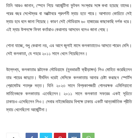
তিনি আরও জানান, স্পেনে গিয়ে আর্জেন্টিনা ফুটবল সংস্থার সঙ্গে কথা হয়েছে তাদের।
পরের বছর সেপ্টেম্বর বা অক্টোবরে প্রদর্শনী ম্যাচ হতে পারে। আপাতত কোচিতে সেই
ম্যাচ হবে বলে জানা গিয়েছে। কারণ সেই স্টেডিয়াম ৬০ হাজারের কাছাকাছি দর্শক ধরে।
এই ম্যাচ উপলক্ষে ফিফা কর্তারাও কেরালায় আসবেন বলেও জানা গেছে।
শোনা যাচ্ছে, শুধু কেরালা নয়, এর আগে জুলাই মাসে কলকাতাতেও আসতে পারেন মেসি।
সেই কলকাতা, যে শহরে ২০১১ সালে খেলে গিয়েছিলেন।
উল্লেখ্য, কলকাতার সল্টলেক স্টেডিয়ামে (যুবভারতী ক্রীড়াঙ্গন) লিও মোহিত করেছিলেন
তার পায়ের জাদুতে। দীর্ঘদিন ধরেই মেসিকে কলকাতায় আনার চেষ্টা করছেন স্পোর্টস
প্রোমোটর শতদ্রু দত্ত। যিনি ২০২৩ সালে বিশ্বকাপজয়ী গোলরক্ষক এমিলিয়ানো
মার্তিনেজকে কলকাতায় এনেছিলেন। ২০১১ সালে কলকাতা সফরের একই সূচিতে
ঢাকায়ও এসেছিলেন লিও। সেবার নাইজেরিয়ার বিপক্ষে ঢাকায় একটি আন্তর্জাতিক প্রীতি
ম্যাচ খেলেছিলো আর্জেন্টিনা।