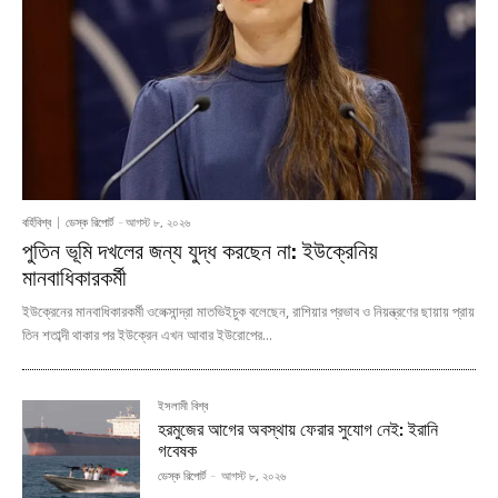
বর্হিবিশ্ব
ডেস্ক রিপোর্ট
-
আগস্ট ৮, ২০২৬
পুতিন ভূমি দখলের জন্য যুদ্ধ করছেন না: ইউক্রেনিয়
মানবাধিকারকর্মী
ইউক্রেনের মানবাধিকারকর্মী ওলেক্সান্দ্রা মাতভিইচুক বলেছেন, রাশিয়ার প্রভাব ও নিয়ন্ত্রণের ছায়ায় প্রায়
তিন শতাব্দী থাকার পর ইউক্রেন এখন আবার ইউরোপের...
ইসলামী বিশ্ব
হরমুজের আগের অবস্থায় ফেরার সুযোগ নেই: ইরানি
গবেষক
ডেস্ক রিপোর্ট
-
আগস্ট ৮, ২০২৬