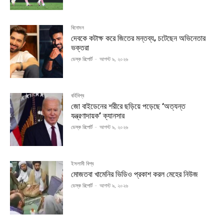
বিনোদন
দেবকে কটাক্ষ করে জিতের মন্তব্য, চটেছেন অভিনেতার
ভক্তরা
ডেস্ক রিপোর্ট
-
আগস্ট ৯, ২০২৬
বর্হিবিশ্ব
জো বাইডেনের শরীরে ছড়িয়ে পড়েছে ‘অত্যন্ত
যন্ত্রণাদায়ক’ ক্যানসার
ডেস্ক রিপোর্ট
-
আগস্ট ৯, ২০২৬
ইসলামী বিশ্ব
মোজতবা খামেনির ভিডিও প্রকাশ করল মেহের নিউজ
ডেস্ক রিপোর্ট
-
আগস্ট ৯, ২০২৬