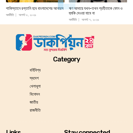
পাকিস্তানে রপ্তানি হবে বাংলাদেশের আনারস
ঋণ আদায়ে যখন-তখন গ্রহীতাকে ফোন ও
হুমকি দেওয়া যাবে না
অর্থনীতি
আগস্ট ৮, ২০২৬
অর্থনীতি
আগস্ট ৭, ২০২৬
Category
বর্হিবিশ্ব
স্বদেশ
খেলাধূলা
বিনোদন
জাতীয়
রাজনীতি
Links
Stay connected