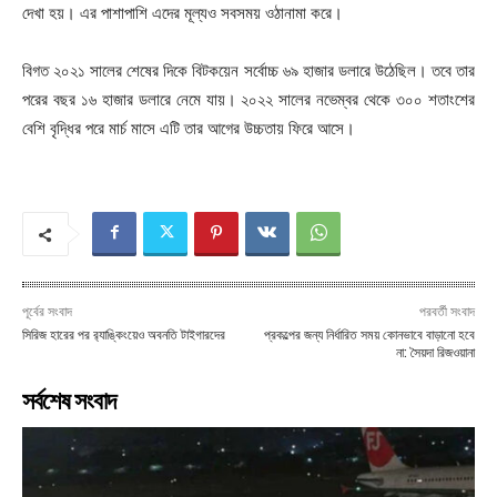
দেখা হয়। এর পাশাপাশি এদের মূল্যও সবসময় ওঠানামা করে।
বিগত ২০২১ সালের শেষের দিকে বিটকয়েন সর্বোচ্চ ৬৯ হাজার ডলারে উঠেছিল। তবে তার
পরের বছর ১৬ হাজার ডলারে নেমে যায়। ২০২২ সালের নভেম্বর থেকে ৩০০ শতাংশের
বেশি বৃদ্ধির পরে মার্চ মাসে এটি তার আগের উচ্চতায় ফিরে আসে।
পূর্বের সংবাদ
পরবর্তী সংবাদ
সিরিজ হারের পর র‍্যাঙ্কিংয়েও অবনতি টাইগারদের
প্রকল্পের জন্য নির্ধারিত সময় কোনভাবে বাড়ানো হবে
না: সৈয়দা রিজওয়ানা
সর্বশেষ সংবাদ