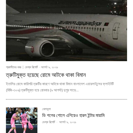
প্রবাসীদের খবর
ডেস্ক রিপোর্ট
-
আগস্ট ৯, ২০২৬
ত্রুটিমুক্ত হয়েছে রোমে আটকে থাকা বিমান
ইতালির রোমে কারিগরি ত্রুটির কারণে আটকে থাকা বিমান বাংলাদেশ এয়ারলাইন্সের ফ্লাইটটি
(বিজি-৩০৬) ত্রুটিমুক্ত হয়ে রোববার (৯ আগস্ট) দুপুর সাড়ে...
খেলাধূলা
ডি পলের গোলে এগিয়েও হারল ইন্টার মায়ামি
ডেস্ক রিপোর্ট
-
আগস্ট ৯, ২০২৬