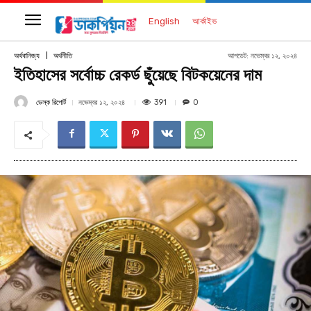
English
আর্কাইভ
আপডেট:
নভেম্বর ১২, ২০২৪
অর্থবানিজ্য
অর্থনীতি
ইতিহাসের সর্বোচ্চ রেকর্ড ছুঁয়েছে বিটকয়েনের দাম
ডেস্ক রিপোর্ট
391
নভেম্বর ১২, ২০২৪
0