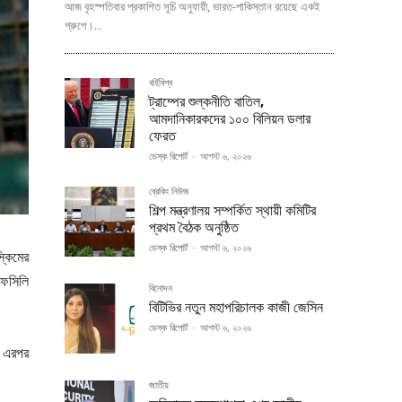
আজ বৃহস্পতিবার প্রকাশিত সূচি অনুযায়ী, ভারত-পাকিস্তান রয়েছে একই
গ্রুপে।...
বর্হিবিশ্ব
ট্রাম্পের শুল্কনীতি বাতিল,
আমদানিকারকদের ১০০ বিলিয়ন ডলার
ফেরত
ডেস্ক রিপোর্ট
-
আগস্ট ৬, ২০২৬
ব্রেকিং নিউজ
শিল্প মন্ত্রণালয় সম্পর্কিত স্থায়ী কমিটির
প্রথম বৈঠক অনুষ্ঠিত
ডেস্ক রিপোর্ট
-
আগস্ট ৬, ২০২৬
্কিমের
তফসিলি
বিনোদন
বিটিভির নতুন মহাপরিচালক কাজী জেসিন
ডেস্ক রিপোর্ট
-
আগস্ট ৬, ২০২৬
। এরপর
জাতীয়