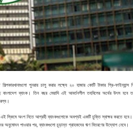
শিল্পকারখানাগুলো পুনরায় চালু করার লক্ষ্যে ২০ হাজার কোটি টাকার প্রি-ফাইন্যান্স স
 বাংলাদেশ ব্যাংক। তিন বছর মেয়াদি এই আবর্তনশীল তহবিলের অর্থের উৎস হবে 
ারল্য।
, এই স্কিমে অংশ নিতে আগ্রহী ব্যাংকগুলোকে অবশ্যই একটি চুক্তি স্বাক্ষর করতে হবে
দের অনুমোদন পাওয়ার পর, ব্যাংকগুলো চূড়ান্ত গ্রাহকদের ঋণ বিতরণের উদ্যোগ নেবে।