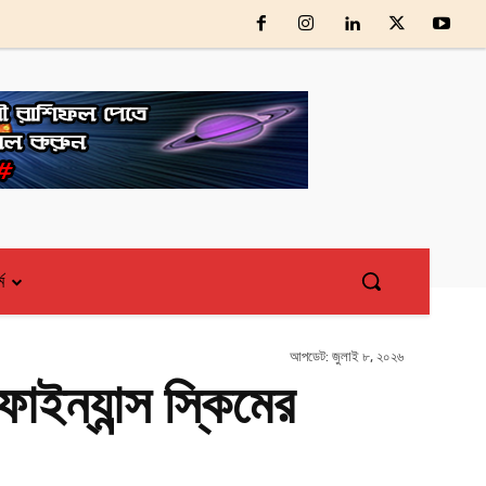
্ম
আপডেট:
জুলাই ৮, ২০২৬
াইন্যান্স স্কিমের