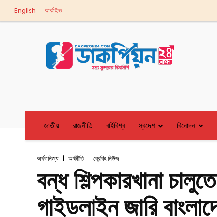
English
আর্কাইভ
জাতীয়
রাজনীতি
বর্হিবিশ্ব
স্বদেশ
বিনোদন
অর্থবানিজ্য
অর্থনীতি
ব্রেকিং নিউজ
বন্ধ শিল্পকারখানা চালুত
গাইডলাইন জারি বাংলাদে