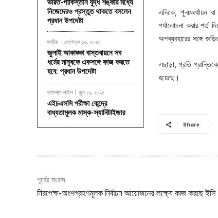
ভারত-পাকিস্তান যুদ্ধ শঙ্কার মধ্যে
নিজেদেরও প্রস্তুত থাকতে বললেন
এদিকে, পুনঃঅর্থায়ন বা
প্রধান উপদেষ্টা
পর্যালোচনা করার শর্ত 
অপব্যবহারের সঙ্গে জড়
জাতীয়
সেপ্টেম্বর ১৬, ২০২৫
জুলাই আকাঙ্ক্ষা বাস্তবায়নে সব
ধর্মের মানুষকে একসঙ্গে কাজ করতে
এছাড়া, প্রতি প্রান্তিক
হবে: প্রধান উপদেষ্টা
হয়েছে।
ক্যাম্পাস লাইপ
জুন ১৬, ২০২৫
এইচএসসি পরীক্ষা কেন্দ্রে
বাধ্যতামূলক মাস্ক-স্যানিটাইজার
Share
পূর্বের সংবাদ
নিরপেক্ষ-অংশগ্রহণমূলক নির্বাচন আয়োজনের লক্ষ্যে কাজ করছে ইসি