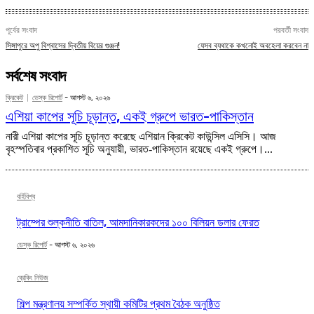
পূর্বের সংবাদ
পরবর্তী সংবাদ
সিঙ্গাপুরে অপু বিশ্বাসের দ্বিতীয় বিয়ের গুঞ্জন!
যেসব ব্যথাকে কখনোই অবহেলা করবেন না
সর্বশেষ সংবাদ
ক্রিকেট
ডেস্ক রিপোর্ট
-
আগস্ট ৬, ২০২৬
এশিয়া কাপের সূচি চূড়ান্ত, একই গ্রুপে ভারত-পাকিস্তান
নারী এশিয়া কাপের সূচি চূড়ান্ত করেছে এশিয়ান ক্রিকেট কাউন্সিল এসিসি। আজ
বৃহস্পতিবার প্রকাশিত সূচি অনুযায়ী, ভারত-পাকিস্তান রয়েছে একই গ্রুপে।...
বর্হিবিশ্ব
ট্রাম্পের শুল্কনীতি বাতিল, আমদানিকারকদের ১০০ বিলিয়ন ডলার ফেরত
ডেস্ক রিপোর্ট
-
আগস্ট ৬, ২০২৬
ব্রেকিং নিউজ
শিল্প মন্ত্রণালয় সম্পর্কিত স্থায়ী কমিটির প্রথম বৈঠক অনুষ্ঠিত