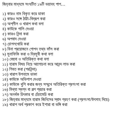
জিহ্বার মাধ্যমে সংঘটিত ১৯টি ভয়াবহ পাপ…
১) কারও নাম বিকৃত করে ডাকা
২) কারও সঙ্গে ঠাট্টা-বিদ্রূপ করা
৩) অশ্লীল ও খারাপ কথা বলা
৪) কাউকে গালি দেওয়া
৫) কারও নিন্দা করা
৬) অপবাদ দেওয়া
৭) চোগলখোরি করা
৮) বিনা প্রয়োজনে গোপন তথ্য ফাঁস করা
৯) মুনাফিকি করা ও দ্বিমুখী কথা বলা
১০) বেহুদা ও অতিরিক্ত কথা বলা
১১) হারাম বিষয় নিয়ে আলোচনা করে আনন্দ লাভ করা
১২) গিবত করা (পরনিন্দা)
১৩) খারাপ উপনামে ডাকা
১৪) কাউকে অভিশাপ দেওয়া
১৫) কাউকে খুশি করার জন্য সম্মুখে অতিরিক্ত প্রশংসা করা
১৬) মিথ্যা স্বপ্ন বা গল্প প্রচার করা
১৭) অনর্থক চিৎকার বা চেঁচামেচি করা
১৮) জিহ্বার মাধ্যমে হারাম জিনিসের স্বাদ গ্রহণ করা (প্রশংসা/উৎসাহ দিয়ে)
১৯) খারাপ অর্থ প্রকাশ করে ইশারা বা ভঙ্গি করা