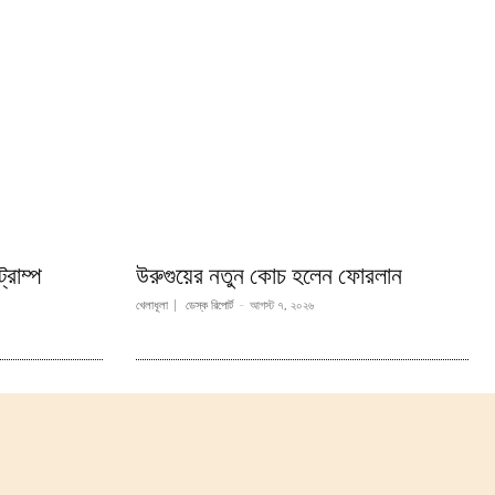
্রাম্প
উরুগুয়ের নতুন কোচ হলেন ফোরলান
খেলাধূলা
ডেস্ক রিপোর্ট
-
আগস্ট ৭, ২০২৬