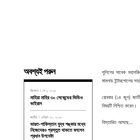
অবশ্যই পরুন
পুলিশের সাবেক মহাপর
মামলায় ইন্টারপোলের স
বিনোদন
মে ২, ২০২৫
রোববার (১৪ জুন) জাতীয়
মাহিয়া মাহির ৩০ সেকেন্ডের ভিডিও
ভাইরাল
বিষয়টি নিশ্চিত করেন।
জাতীয়
এপ্রিল ৩০, ২০২৫
বিস্তারিত আসছে…
ভারত-পাকিস্তান যুদ্ধ শঙ্কার মধ্যে
নিজেদেরও প্রস্তুত থাকতে বললেন
প্রধান উপদেষ্টা