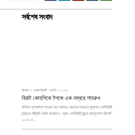
সর্বশেষ সংবাদ
বিনোদন
ডেস্ক রিপোর্ট
-
আগস্ট ৭, ২০২৬
বিরাট কোহলিকে টপকে এক নম্বরে শাহরুখ
বলিউড সুপারস্টার শাহরুখ খান আবারও ভারতের সবচেয়ে মূল্যবান সেলিব্রিটি
ব্র্যান্ডের স্বীকৃতি অর্জন করেছেন। ক্রল সেলিব্রিটি ব্র্যান্ড ভ্যালুয়েশন রিপোর্ট
২০২৫-এ...