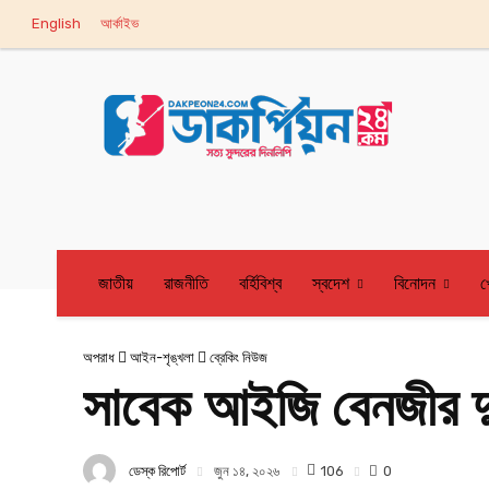
English
আর্কাইভ
জাতীয়
রাজনীতি
বর্হিবিশ্ব
স্বদেশ
বিনোদন
খ
অপরাধ
আইন-শৃঙ্খলা
ব্রেকিং নিউজ
সাবেক আইজি বেনজীর দু
ডেস্ক রিপোর্ট
106
জুন ১৪, ২০২৬
0