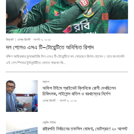
ক্রিকেট
ডেস্ক রিপোর্ট
-
আগস্ট ৬, ২০২৬
দল পেলেও এসএ টি–টোয়েন্টিতে অনিশ্চিত রিশাদ
দক্ষিণ আফ্রিকার ফ্র্যাঞ্চাইজি লিগ এসএ টি-টোয়েন্টিতে দল পেয়েছেন রিশাদ হোসেন। তবে বাংলাদেশি
এই লেগ স্পিনার টুর্নামেন্টটিতে খেলতে পারবেন কি...
স্বদেশ
অফিস টাইমে প্রাইভেট ক্লিনিকে রোগী দেখছিলেন
চিকিৎসক, লাইসেন্স বাতিল ও বরখাস্তের নির্দেশ
ডেস্ক রিপোর্ট
-
আগস্ট ৬, ২০২৬
ব্রেকিং নিউজ
রাষ্ট্রপতি নির্বাচনের তফসিল ঘোষণা, ভোটগ্রহণ ২০ আগস্ট