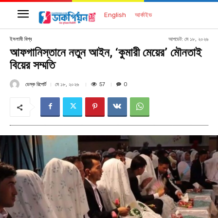
English
আর্কাইভ
আপডেট:
মে ১৮, ২০২৬
ইসলামী বিশ্ব
আফগানিস্তানে নতুন আইন, ‘কুমারী মেয়ের’ মৌনতাই
বিয়ের সম্মতি
ডেস্ক রিপোর্ট
57
মে ১৮, ২০২৬
0