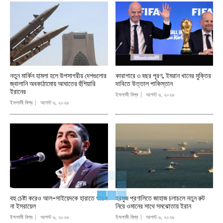
নতুন মার্কিন হামলা হলে উপসাগরীয় দেশগুলোর
কারাগারে ৩ বছর পূরণ, ইমরান খানের মুক্তির
জ্বালানি অবকাঠামোয় আঘাতের হুঁশিয়ারি
দাবিতে উত্তাল পাকিস্তান
ইরানের
ইসলামী বিশ্ব
আগস্ট ৬, ২০২৬
ইসলামী বিশ্ব
আগস্ট ৬, ২০২৬
বহু চেষ্টা করেও আল-সাইয়েদকে হারাতে পারল
হরমুজ প্রণালিতে জাহাজ চলাচলে নতুন রুট
না ইসরায়েল
নিয়ে ওমানের সাথে সমঝোতায় ইরান
ইসলামী বিশ্ব
আগস্ট ৬, ২০২৬
ইসলামী বিশ্ব
আগস্ট ৬, ২০২৬