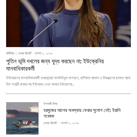
বর্হিবিশ্ব
ডেস্ক রিপোর্ট
-
আগস্ট ৮, ২০২৬
পুতিন ভূমি দখলের জন্য যুদ্ধ করছেন না: ইউক্রেনিয়
মানবাধিকারকর্মী
ইউক্রেনের মানবাধিকারকর্মী ওলেক্সান্দ্রা মাতভিইচুক বলেছেন, রাশিয়ার প্রভাব ও নিয়ন্ত্রণের ছায়ায় প্রায়
তিন শতাব্দী থাকার পর ইউক্রেন এখন আবার ইউরোপের...
ইসলামী বিশ্ব
হরমুজের আগের অবস্থায় ফেরার সুযোগ নেই: ইরানি
গবেষক
ডেস্ক রিপোর্ট
-
আগস্ট ৮, ২০২৬