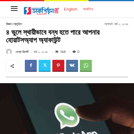
English
আর্কাইভ
আপডেট:
মার্চ ১, ২০২৬
বিজ্ঞান-প্রযুক্তি
৪ ভুলে স্থায়ীভাবে বন্ধ হতে পারে আপনার
হোয়াটসঅ্যাপ অ্যাকাউন্ট
ডেস্ক রিপোর্ট
164
মার্চ ১, ২০২৬
0