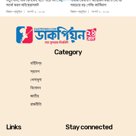
নতুন ফাঁদ: এক ক্লিকেই হতে পারে সব শেষ,
পাবজি মোবাইল আয়োজন করলো দেশের
সতর্ক করল মাইক্রোসফট
সবচেয়ে বড় গেমিং কার্নিভাল
বিজ্ঞান-প্রযুক্তি
আগস্ট ৫, ২০২৬
বিজ্ঞান-প্রযুক্তি
আগস্ট ৫, ২০২৬
Category
বর্হিবিশ্ব
স্বদেশ
খেলাধূলা
বিনোদন
জাতীয়
রাজনীতি
Links
Stay connected