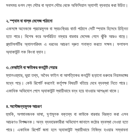
সবসময় গুগল প্লে স্টোর বা অ্যাপ স্টোর থেকে অফিসিয়াল অ্যাপই ব্যবহার করা উচিত।
২. স্প্যাম বা বাল্ক মেসেজ পাঠানো
একসঙ্গে অনেককে প্রচারমূলক বা স্বয়ংক্রিয় বার্তা পাঠালে সেটি স্প্যাম হিসেবে চিহ্নিত
হতে পারে। বিশেষ করে অপরিচিত নম্বরে বারবার মেসেজ গেলে ঝুঁকি আরও বাড়ে।
প্ল্যাটফর্মটির অ্যালগরিদম এ ধরনের আচরণ দ্রুত শনাক্ত করতে সক্ষম। ফলাফল
অ্যাকাউন্ট লক কিংবা ব্যান।
৩. বেআইনি বা ক্ষতিকর কনটেন্ট শেয়ার
ম্যালওয়্যার, ভুয়া তথ্য, অবৈধ ফাইল বা আপত্তিকর কনটেন্ট ছড়ানো গুরুতর নিয়মভঙ্গের
মধ্যে পড়ে। কেউ রিপোর্ট করলেই কর্তৃপক্ষ বিষয়টি খতিয়ে দেখে ব্যবস্থা নিতে পারে।
একাধিক অভিযোগ পেলে অ্যাকাউন্ট স্থায়ীভাবে বন্ধ হয়ে যাওয়ার আশঙ্কা থাকে।
৪. অসৌজন্যমূলক আচরণ
হুমকি, অপমানজনক ভাষা, ঘৃণামূলক বক্তব্য বা কাউকে বারবার বিরক্ত করা এসব
আচরণও বিপজ্জনক। অন্য ব্যবহারকারীরা অভিযোগ জানালে কঠোর ব্যবস্থা নেওয়া হতে
পারে। একাধিক রিপোর্ট জমা হলে অ্যাকাউন্ট স্থায়ীভাবে নিষিদ্ধ হওয়ার সম্ভাবনা