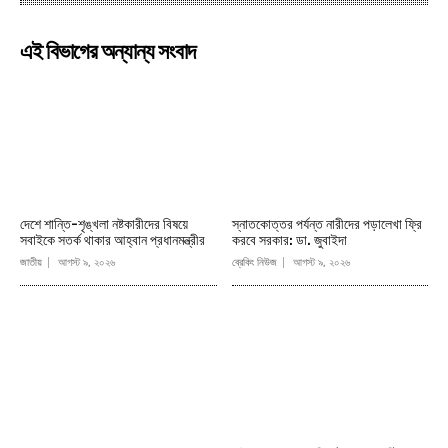
এই বিভাগের অন্যান্য সংবাদ
দেশে শান্তি-শৃঙ্খলা নষ্টকারীদের বিষয়ে
স্নাতকোত্তর পর্যন্ত নারীদের পড়ালেখা ফ্রি
সবাইকে সতর্ক থাকার আহ্বান প্রধানমন্ত্রীর
করবে সরকার: ডা. জুবাইদা
জাতীয়
আগস্ট ৯, ২০২৬
ব্রেকিং নিউজ
আগস্ট ৯, ২০২৬