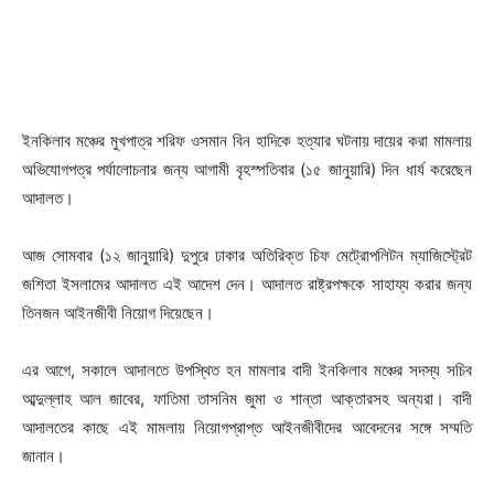
ইনকিলাব মঞ্চের মুখপাত্র শরিফ ওসমান বিন হাদিকে হত্যার ঘটনায় দায়ের করা মামলায়
অভিযোগপত্র পর্যালোচনার জন্য আগামী বৃহস্পতিবার (১৫ জানুয়ারি) দিন ধার্য করেছেন
আদালত।
আজ সোমবার (১২ জানুয়ারি) দুপুরে ‎ঢাকার অতিরিক্ত চিফ মেট্রোপলিটন ম্যাজিস্ট্রেট
জশিতা ইসলামের আদালত এই আদেশ দেন। আদালত রাষ্ট্রপক্ষকে সাহায্য করার জন্য
তিনজন আইনজীবী নিয়োগ দিয়েছেন।
এর আগে, সকালে আদালতে উপস্থিত হন মামলার বাদী ইনকিলাব মঞ্চের সদস্য সচিব
আব্দুল্লাহ আল জাবের, ফাতিমা তাসনিম জুমা ও শান্তা আক্তারসহ অন্যরা। বাদী
আদালতের কাছে এই মামলায় নিয়োগপ্রাপ্ত আইনজীবীদের আবেদনের সঙ্গে সম্মতি
জানান।