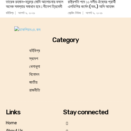
তারেক রহমান-নরেন্দ্র মোদি আলোচনায় বসলে
রাষ্ট্রপতি পদে ১১ দলীয় ঐক্যের প্রার্থী
অনেক সমস্যার সমাধান হবে : দীনেশ ত্রিবেদী
এলডিপির কর্নেল (অব.) অলি আহমদ
বর্হিবিশ্ব
আগস্ট ৯, ২০২৬
ব্রেকিং নিউজ
আগস্ট ৯, ২০২৬
Category
বর্হিবিশ্ব
স্বদেশ
খেলাধূলা
বিনোদন
জাতীয়
রাজনীতি
Links
Stay connected
Home
About Us