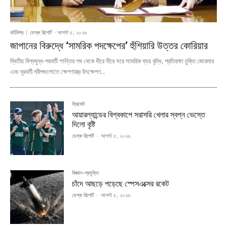
বর্হিবিশ্ব
ডেস্ক রিপোর্ট
-
আগস্ট ৫, ২০২৬
জাপানের বিরুদ্ধে ‘সামরিক পদক্ষেপের’ হুঁশিয়ারি উত্তর কোরিয়ার
দ্বিতীয় বিশ্বযুদ্ধ-পরবর্তী শান্তির পথ থেকে ধীরে ধীরে সরে সামরিক ব্যয় বৃদ্ধি, প্রতিরক্ষা চুক্তি জোরদার
এবং দূরবর্তী দ্বীপগুলোতে ক্ষেপণাস্ত্র উৎক্ষেপণ...
ক্রিকেট
আয়ারল্যান্ডের বিশ্বকাপে সরাসরি খেলার স্বপ্ন ভেস্তে
দিলো বৃষ্টি
ডেস্ক রিপোর্ট
-
আগস্ট ৫, ২০২৬
বিজ্ঞান-প্রযুক্তি
চাঁদে আছড়ে পড়েছে স্পেসএক্সের রকেট
ডেস্ক রিপোর্ট
-
আগস্ট ৫, ২০২৬