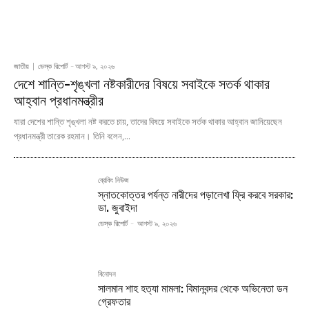
জাতীয়
ডেস্ক রিপোর্ট
-
আগস্ট ৯, ২০২৬
দেশে শান্তি-শৃঙ্খলা নষ্টকারীদের বিষয়ে সবাইকে সতর্ক থাকার
আহ্বান প্রধানমন্ত্রীর
যারা দেশের শান্তি শৃঙ্খলা নষ্ট করতে চায়, তাদের বিষয়ে সবাইকে সর্তক থাকার আহ্বান জানিয়েছেন
প্রধানমন্ত্রী তারেক রহমান। তিনি বলেন,...
ব্রেকিং নিউজ
স্নাতকোত্তর পর্যন্ত নারীদের পড়ালেখা ফ্রি করবে সরকার:
ডা. জুবাইদা
ডেস্ক রিপোর্ট
-
আগস্ট ৯, ২০২৬
বিনোদন
সালমান শাহ হত্যা মামলা: বিমানবন্দর থেকে অভিনেতা ডন
গ্রেফতার