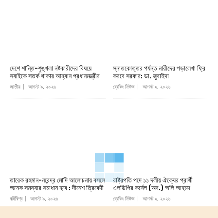
দেশে শান্তি-শৃঙ্খলা নষ্টকারীদের বিষয়ে
স্নাতকোত্তর পর্যন্ত নারীদের পড়ালেখা ফ্রি
সবাইকে সতর্ক থাকার আহ্বান প্রধানমন্ত্রীর
করবে সরকার: ডা. জুবাইদা
জাতীয়
আগস্ট ৯, ২০২৬
ব্রেকিং নিউজ
আগস্ট ৯, ২০২৬
তারেক রহমান-নরেন্দ্র মোদি আলোচনায় বসলে
রাষ্ট্রপতি পদে ১১ দলীয় ঐক্যের প্রার্থী
অনেক সমস্যার সমাধান হবে : দীনেশ ত্রিবেদী
এলডিপির কর্নেল (অব.) অলি আহমদ
বর্হিবিশ্ব
আগস্ট ৯, ২০২৬
ব্রেকিং নিউজ
আগস্ট ৯, ২০২৬