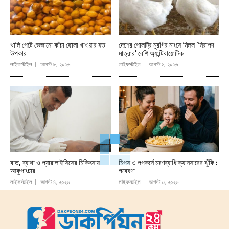
খালি পেটে ভেজানো কাঁচা ছোলা খাওয়ার যত
দেশের পোলট্রি মুরগির মাংসে মিলল ‘নিরাপদ
উপকার
মাত্রার’ বেশি অ্যান্টিবায়োটিক
লাইফস্টাইল
আগস্ট ৮, ২০২৬
লাইফস্টাইল
আগস্ট ৬, ২০২৬
বাত, ব্যাথা ও প্যারালাইসিসের চিকিৎসায়
চিপস ও পপকর্নে মরণব্যাধি ক্যানসারের ঝুঁকি :
আকুপাংচার
গবেষণা
লাইফস্টাইল
আগস্ট ৪, ২০২৬
লাইফস্টাইল
আগস্ট ৩, ২০২৬