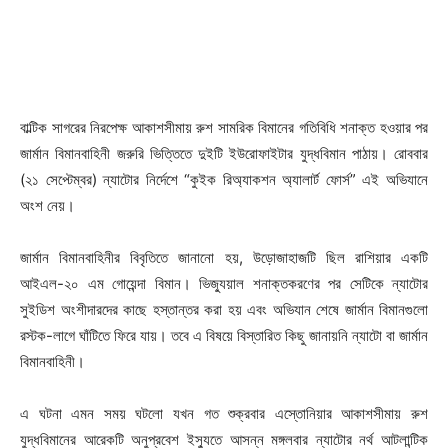
বাল্টিক সাগরের নিরপেক্ষ আকাশসীমায় রুশ সামরিক বিমানের গতিবিধি শনাক্ত হওয়ার পর
জার্মান বিমানবাহিনী জরুরি ভিত্তিতে দুইটি ইউরোফাইটার যুদ্ধবিমান পাঠায়। রোববার
(২১ সেপ্টেম্বর) ন্যাটোর নির্দেশে “কুইক রিঅ্যাকশন অ্যালার্ট ফোর্স” এই অভিযানে
অংশ নেয়।
জার্মান বিমানবাহিনীর বিবৃতিতে জানানো হয়, উড়োজাহাজটি ছিল রাশিয়ার একটি
আইএল-২০ এম গোয়েন্দা বিমান। ভিজ্যুয়াল শনাক্তকরণের পর সেটিকে ন্যাটোর
সুইডিশ অংশীদারদের কাছে হস্তান্তর করা হয় এবং অভিযান শেষে জার্মান বিমানগুলো
রস্টক-লাগে ঘাঁটিতে ফিরে যায়। তবে এ বিষয়ে বিস্তারিত কিছু জানায়নি ন্যাটো বা জার্মান
বিমানবাহিনী।
এ ঘটনা এমন সময় ঘটলো যখন গত শুক্রবার এস্তোনিয়ার আকাশসীমায় রুশ
যুদ্ধবিমানের আরেকটি অনুপ্রবেশ ইস্যুতে আসন্ন মঙ্গলবার ন্যাটোর নর্থ আটলান্টিক