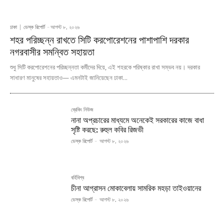
ঢাকা
ডেস্ক রিপোর্ট
-
আগস্ট ৮, ২০২৬
শহর পরিচ্ছন্ন রাখতে সিটি করপোরেশনের পাশাপাশি দরকার
নগরবাসীর সমন্বিত সহায়তা
শুধু সিটি করপোরেশনের পরিচ্ছন্নতা কর্মীদের দিয়ে, এই শহরকে পরিষ্কার রাখা সম্ভব নয়। দরকার
সাধারণ মানুষের সহায়তাও— এমনটাই জানিয়েছেন ঢাকা...
ব্রেকিং নিউজ
নানা অপ্রচারের মাধ্যমে অনেকেই সরকারের কাজে বাধা
সৃষ্টি করছে: রুহুল কবির রিজভী
ডেস্ক রিপোর্ট
-
আগস্ট ৮, ২০২৬
বর্হিবিশ্ব
চীনা আগ্রাসন মোকাবেলায় সামরিক মহড়া তাইওয়ানের
ডেস্ক রিপোর্ট
-
আগস্ট ৮, ২০২৬