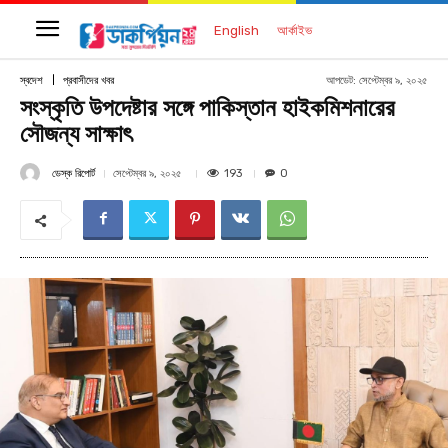
English
আর্কাইভ
আপডেট:
সেপ্টেম্বর ৯, ২০২৫
স্বদেশ
প্রবাসীদের খবর
সংস্কৃতি উপদেষ্টার সঙ্গে পাকিস্তান হাইকমিশনারের
সৌজন্য সাক্ষাৎ
ডেস্ক রিপোর্ট
193
সেপ্টেম্বর ৯, ২০২৫
0