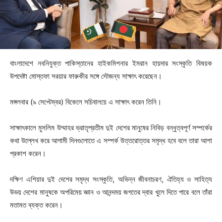
বাংলাদেশে নবনিযুক্ত পাকিস্তানের হাইকমিশনার ইমরান হায়দার সংস্কৃতি বিষয়ক
উপদেষ্টা মোস্তফা সরয়ার ফারুকীর সঙ্গে সৌজন্য সাক্ষাৎ করেছেন।
মঙ্গলবার (৯ সেপ্টেম্বর) বিকেলে সচিবালয়ে এ সাক্ষাৎ করেন তিনি।
সাক্ষাৎকালে মুসলিম উম্মাহর ভ্রাতৃপ্রতীম দুই দেশের মানুষের নিবিড় বন্ধুত্বপূর্ণ সম্পর্কের
কথা উল্লেখ করে আগামী দিনগুলোতে এ সম্পর্ক উত্তরোত্তর সমৃদ্ধ হবে বলে তারা আশা
প্রকাশ করেন।
দক্ষিণ এশিয়ার দুই দেশের সমৃদ্ধ সংস্কৃতি, অভিন্ন জীবনাচরণ, ঐতিহ্য ও সাহিত্য
উভয় দেশের মানুষকে অপরিমেয় জ্ঞান ও আনন্দময় জগতের দ্বার খুলে দিতে পারে বলে তাঁরা
মতামত ব্যক্ত করেন।