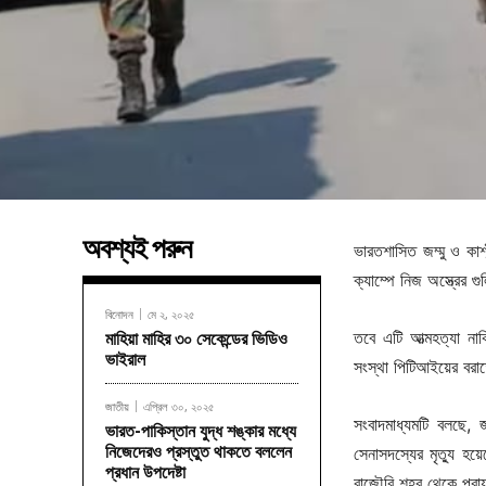
অবশ্যই পরুন
ভারতশাসিত জম্মু ও কা
ক্যাম্পে নিজ অস্ত্রের গ
বিনোদন
মে ২, ২০২৫
তবে এটি আত্মহত্যা না
মাহিয়া মাহির ৩০ সেকেন্ডের ভিডিও
ভাইরাল
সংস্থা পিটিআইয়ের বরা
জাতীয়
এপ্রিল ৩০, ২০২৫
সংবাদমাধ্যমটি বলছে, 
ভারত-পাকিস্তান যুদ্ধ শঙ্কার মধ্যে
নিজেদেরও প্রস্তুত থাকতে বললেন
সেনাসদস্যের মৃত্যু হয়
প্রধান উপদেষ্টা
রাজৌরি শহর থেকে প্রায়