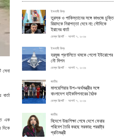
ইসলামী বিশ্ব
তুরস্ক ও পাকিস্তানের সঙ্গে কাগুজে চুক্তি
রিয়াদকে নিরাপত্তা দেবে না: সৌদিকে
ইরানের বার্তা
ডেস্ক রিপোর্ট
-
আগস্ট ৭, ২০২৬
ইসলামী বিশ্ব
হরমুজ প্রণালিতে থমকে গেলো ইউরোপের
নৌ মিশন
ডেস্ক রিপোর্ট
-
আগস্ট ৭, ২০২৬
ি সেনা
জাতীয়
মালয়েশিয়ার উপ-অর্থমন্ত্রীর সঙ্গে
বাংলাদেশ হাইকমিশনারের বৈঠক
বার্তা
ডেস্ক রিপোর্ট
-
আগস্ট ৭, ২০২৬
জাতীয়
িতে এক
বিদেশে উচ্চশিক্ষা শেষে দেশে ফেরার
পরিবেশ তৈরি করছে সরকার: পররাষ্ট্র
র দিকে
প্রতিমন্ত্রী