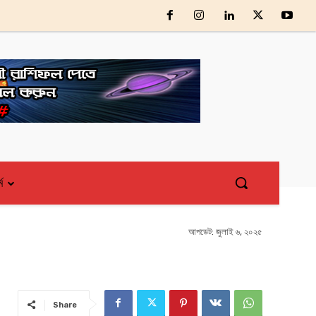
্ম
আপডেট:
জুলাই ৬, ২০২৫
Share