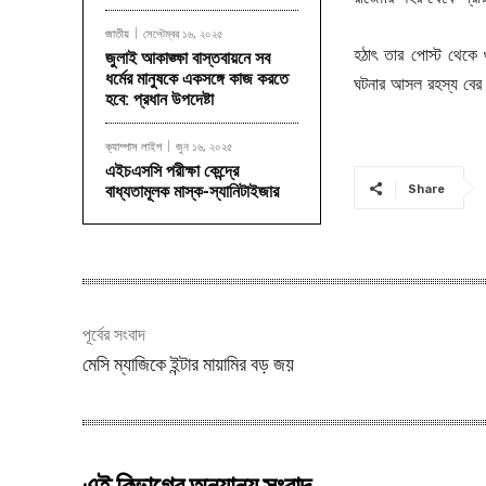
জাতীয়
সেপ্টেম্বর ১৬, ২০২৫
হঠাৎ তার পোস্ট থেকে গ
জুলাই আকাঙ্ক্ষা বাস্তবায়নে সব
ধর্মের মানুষকে একসঙ্গে কাজ করতে
ঘটনার আসল রহস্য বের 
হবে: প্রধান উপদেষ্টা
ক্যাম্পাস লাইপ
জুন ১৬, ২০২৫
এইচএসসি পরীক্ষা কেন্দ্রে
বাধ্যতামূলক মাস্ক-স্যানিটাইজার
Share
পূর্বের সংবাদ
মেসি ম্যাজিকে ইন্টার মায়ামির বড় জয়