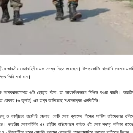
শ্মীরে ভারতীয় সেনাবাহিনীর এক সদস্য নিহত হয়েছেন। উপত্যকাটির রাজৌরি জেলার একট
ুলিতে তিনি মারা যান।
কি অসাবধানতাবশত গুলি ছোড়ার ঘটনা, তা তাৎক্ষণিকভাবে নিশ্চিত হওয়া যায়নি। ভারতীয় 
তে রোববার (৬ জুলাই) এই তথ্য জানিয়েছে সংবাদমাধ্যম এনডিটিভি।
জম্মু ও কাশ্মীরের রাজৌরি জেলার একটি সেনা ক্যাম্পে নিজের সার্ভিস রাইফেলের গুল
েছে। ভারতীয় সেনাবাহিনীর ৫৪ রাষ্ট্রীয় রাইফেলসে কর্মরত ওই সেনা সদস্য শনিবার রাতে
 ৪০ কিলোমিটার দূরের সোলকি গ্রামের কোম্পানি হেডকোয়ার্টারে প্রহরার দায়িত্বে ছিলেন।