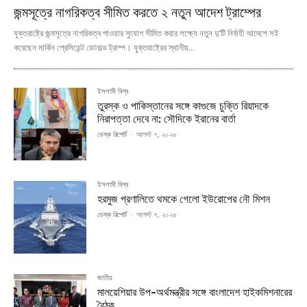
জন্মসূত্রে নাগরিকত্ব সীমিত করতে ২ নতুন আদেশ ট্রাম্পের
যুক্তরাষ্ট্রে জন্মসূত্রে নাগরিকত্ব পাওয়ার সুযোগ সীমিত করার লক্ষ্যে নতুন দু’টি নির্বাহী আদেশে সই
করেছেন মার্কিন প্রেসিডেন্ট ডোনাল্ড ট্রাম্প। যুক্তরাষ্ট্রের স্থানীয়...
ইসলামী বিশ্ব
তুরস্ক ও পাকিস্তানের সঙ্গে কাগুজে চুক্তি রিয়াদকে
নিরাপত্তা দেবে না: সৌদিকে ইরানের বার্তা
ডেস্ক রিপোর্ট
-
আগস্ট ৭, ২০২৬
ইসলামী বিশ্ব
হরমুজ প্রণালিতে থমকে গেলো ইউরোপের নৌ মিশন
ডেস্ক রিপোর্ট
-
আগস্ট ৭, ২০২৬
জাতীয়
মালয়েশিয়ার উপ-অর্থমন্ত্রীর সঙ্গে বাংলাদেশ হাইকমিশনারের
বৈঠক