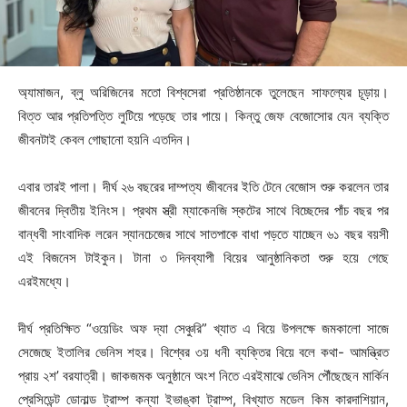
অ্যামাজন, ব্লু অরিজিনের মতো বিশ্বসেরা প্রতিষ্ঠানকে তুলেছেন সাফল্যের চূড়ায়।
বিত্ত আর প্রতিপত্তি লুটিয়ে পড়েছে তার পায়ে। কিন্তু জেফ বেজোসোর যেন ব্যক্তি
জীবনটাই কেবল গোছানো হয়নি এতদিন।
এবার তারই পালা। দীর্ঘ ২৬ বছরের দাম্পত্য জীবনের ইতি টেনে বেজোস শুরু করলেন তার
জীবনের দ্বিতীয় ইনিংস। প্রথম স্ত্রী ম্যাকেনজি স্কটের সাথে বিচ্ছেদের পাঁচ বছর পর
বান্ধবী সাংবাদিক লরেন স্যানচেজের সাথে সাতপাকে বাধা পড়তে যাচ্ছেন ৬১ বছর বয়সী
এই বিজনেস টাইকুন। টানা ৩ দিনব্যাপী বিয়ের আনুষ্ঠানিকতা শুরু হয়ে গেছে
এরইমধ্যে।
দীর্ঘ প্রতিক্ষিত “ওয়েডিং অফ দ্যা সেঞ্চুরি” খ্যাত এ বিয়ে উপলক্ষে জমকালো সাজে
সেজেছে ইতালির ভেনিস শহর। বিশ্বের ৩য় ধনী ব্যক্তির বিয়ে বলে কথা- আমন্ত্রিত
প্রায় ২শ’ বরযাত্রী। জাকজমক অনুষ্ঠানে অংশ নিতে এরইমাঝে ভেনিস পৌঁছেছেন মার্কিন
প্রেসিডেন্ট ডোনাল্ড ট্রাম্প কন্যা ইভাঙ্কা ট্রাম্প, বিখ্যাত মডেল কিম কারদাশিয়ান,