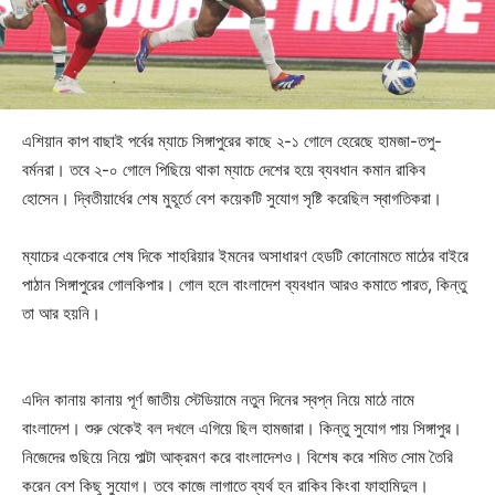
এশিয়ান কাপ বাছাই পর্বের ম্যাচে সিঙ্গাপুরের কাছে ২-১ গোলে হেরেছে হামজা-তপু-
বর্মনরা। তবে ২-০ গোলে পিছিয়ে থাকা ম্যাচে দেশের হয়ে ব্যবধান কমান রাকিব
হোসেন। দ্বিতীয়ার্ধের শেষ মুহূর্তে বেশ কয়েকটি সুযোগ সৃষ্টি করেছিল স্বাগতিকরা।
ম্যাচের একেবারে শেষ দিকে শাহরিয়ার ইমনের অসাধারণ হেডটি কোনোমতে মাঠের বাইরে
পাঠান সিঙ্গাপুরের গোলকিপার। গোল হলে বাংলাদেশ ব্যবধান আরও কমাতে পারত, কিন্তু
তা আর হয়নি।
এদিন কানায় কানায় পূর্ণ জাতীয় স্টেডিয়ামে নতুন দিনের স্বপ্ন নিয়ে মাঠে নামে
বাংলাদেশ। শুরু থেকেই বল দখলে এগিয়ে ছিল হামজারা। কিন্তু সুযোগ পায় সিঙ্গাপুর।
নিজেদের গুছিয়ে নিয়ে পাল্টা আক্রমণ করে বাংলাদেশও। বিশেষ করে শমিত সোম তৈরি
করেন বেশ কিছু সুযোগ। তবে কাজে লাগাতে ব্যর্থ হন রাকিব কিংবা ফাহামিদুল।