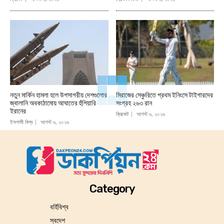
নতুন মার্কিন হামলা হলে উপসাগরীয় দেশগুলোর
মিরাজের সেঞ্চুরিতে প্রথম ইনিংসে টাইগারদের
জ্বালানি অবকাঠামোয় আঘাতের হুঁশিয়ারি
সংগ্রহ ২৬৩ রান
ইরানের
ক্রিকেট
আগস্ট ৬, ২০২৬
ইসলামী বিশ্ব
আগস্ট ৬, ২০২৬
Category
বর্হিবিশ্ব
স্বদেশ