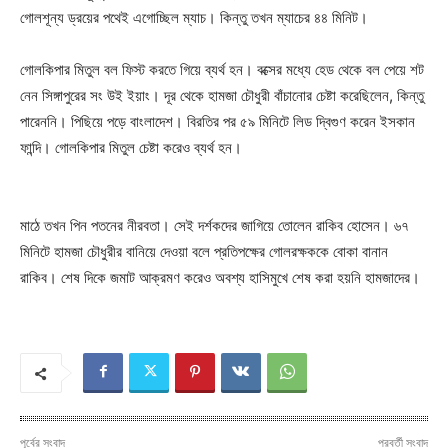
গোলশূন্য ড্রয়ের পথেই এগোচ্ছিল ম্যাচ। কিন্তু তখন ম্যাচের ৪৪ মিনিট।
গোলকিপার মিতুল বল ফিস্ট করতে গিয়ে ব্যর্থ হন। বক্সের মধ্যে হেড থেকে বল পেয়ে শট
নেন সিঙ্গাপুরের সং উই ইয়াং। দূর থেকে হামজা চৌধুরী বাঁচানোর চেষ্টা করেছিলেন, কিন্তু
পারেননি। পিছিয়ে পড়ে বাংলাদেশ। বিরতির পর ৫৯ মিনিটে লিড দ্বিগুণ করেন ইসকান
ফান্দি। গোলকিপার মিতুল চেষ্টা করেও ব্যর্থ হন।
মাঠে তখন পিন পতনের নীরবতা। সেই দর্শকদের জাগিয়ে তোলেন রাকিব হোসেন। ৬৭
মিনিটে হামজা চৌধুরীর বানিয়ে দেওয়া বলে প্রতিপক্ষের গোলরক্ষককে বোকা বানান
রাকিব। শেষ দিকে জমাট আক্রমণ করেও অবশ্য হাসিমুখে শেষ করা হয়নি হামজাদের।
পূর্বের সংবাদ
পরবর্তী সংবাদ