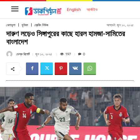
English
আর্কাইভ
আপডেট:
জুন ১০, ২০২৫
খেলাধূলা
ফুটবল
ব্রেকিং নিউজ
দারুণ লড়েও সিঙ্গাপুরের কাছে হারল হামজা-সামিতের
বাংলাদেশ
ডেস্ক রিপোর্ট
197
জুন ১০, ২০২৫
0