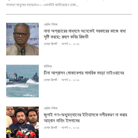
সাধারণ মানুষের সহায়তাও— এমনটাই জানিয়েছেন ঢাকা...
ব্রেকিং নিউজ
নানা অপ্রচারের মাধ্যমে অনেকেই সরকারের কাজে বাধা
সৃষ্টি করছে: রুহুল কবির রিজভী
ডেস্ক রিপোর্ট
-
আগস্ট ৮, ২০২৬
বর্হিবিশ্ব
চীনা আগ্রাসন মোকাবেলায় সামরিক মহড়া তাইওয়ানের
ডেস্ক রিপোর্ট
-
আগস্ট ৮, ২০২৬
ব্রেকিং নিউজ
জুলাই গণ-অভ্যুত্থানের ইতিহাসকে দলীয়করণ না করার
আহ্বান নাহিদ ইসলামের
ডেস্ক রিপোর্ট
-
আগস্ট ৮, ২০২৬