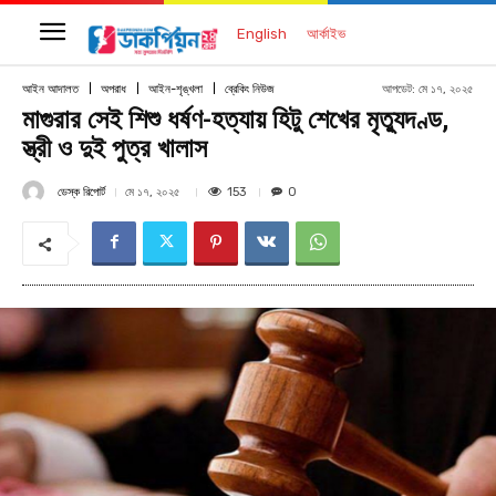
English
আর্কাইভ
আপডেট:
মে ১৭, ২০২৫
আইন আদালত
অপরাধ
আইন-শৃঙ্খলা
ব্রেকিং নিউজ
মাগুরার সেই শিশু ধর্ষণ-হত্যায় হিটু শেখের মৃত্যুদণ্ড,
স্ত্রী ও দুই পুত্র খালাস
ডেস্ক রিপোর্ট
153
মে ১৭, ২০২৫
0