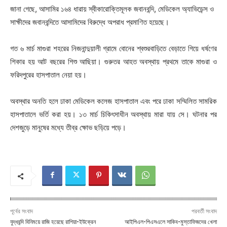
জানা গেছে, আসামির ১৬৪ ধারায় স্বীকারোক্তিমূলক জবানবন্দি, মেডিকেল অ্যাভিডেন্স ও
সাক্ষীদের জবানবন্দিতে আসামিদের বিরুদ্ধে অপরাধ প্রমাণিত হয়েছে।
গত ৬ মার্চ মাগুরা শহরের নিজনান্দুয়ালী গ্রামে বোনের শ্বশুরবাড়িতে বেড়াতে গিয়ে ধর্ষণের
শিকার হয় আট বছরের শিশু আছিয়া। গুরুতর আহত অবস্থায় প্রথমে তাকে মাগুরা ও
ফরিদপুরের হাসপাতাল নেয়া হয়।
অবস্থার অনতি হলে ঢাকা মেডিকেল কলেজ হাসপাতাল এবং পরে ঢাকা সম্মিলিত সামরিক
হাসপাতালে ভর্তি করা হয়। ১৩ মার্চ চিকিৎসাধীন অবস্থায় মারা যায় সে। ঘটনার পর
দেশজুড়ে মানুষের মধ্যে তীব্র ক্ষোভ ছড়িয়ে পড়ে।
পূর্বের সংবাদ
পরবর্তী সংবাদ
যুদ্ধবন্দি বিনিময়ে রাজি হয়েছে রাশিয়া-ইউক্রেন
আইপিএল-পিএসএলে সাকিব-মুস্তাফিজদের খেলা