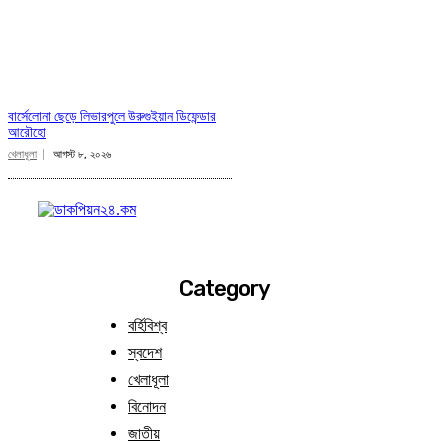
বার্সেলোনা ছেড়ে লিভারপুলে উরুগুইয়ান ডিফেন্ডার
আরৌহো
খেলাধূলা
আগস্ট ৮, ২০২৬
Category
বর্হিবিশ্ব
স্বদেশ
খেলাধূলা
বিনোদন
জাতীয়