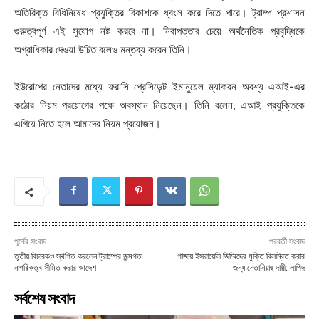
অতিরিক্ত বিধিনিষেধ প্রযুক্তির বিকাশকে ধ্বংস করে দিতে পারে। ট্রাম্প প্রশাসন
গুরুত্বপূর্ণ এই সুযোগ নষ্ট করবে না। নিরাপত্তার চেয়ে অর্থনৈতিক প্রবৃদ্ধিকে
অগ্রাধিকার দেওয়া উচিত বলেও মন্তব্য করেন তিনি।
ইউরোপের নেতাদের মধ্যে ফরাসি প্রেসিডেন্ট ইমানুয়েল ম্যাকরন অবশ্য এআই-এর
কঠোর নিয়ম প্রয়োগের পক্ষে অবস্থান নিয়েছেন। তিনি বলেন, এআই প্রযুক্তিকে
এগিয়ে নিতে হলে আমাদের নিয়ম প্রয়োজন।
পূর্বের সংবাদ
পরবর্তী সংবাদ
তৃতীয় বিচারকও স্থগিত করলেন ট্রাম্পের জন্মগত
গাজায় ইসরায়েলি জিম্মিদের মুক্তি বিলম্বিত করার
নাগরিকত্ব সীমিত করার আদেশ
জন্য নেতানিয়াহু দায়ী: লাপিদ
সর্বশেষ সংবাদ