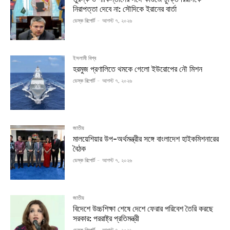
নিরাপত্তা দেবে না: সৌদিকে ইরানের বার্তা
ডেস্ক রিপোর্ট
-
আগস্ট ৭, ২০২৬
ইসলামী বিশ্ব
হরমুজ প্রণালিতে থমকে গেলো ইউরোপের নৌ মিশন
ডেস্ক রিপোর্ট
-
আগস্ট ৭, ২০২৬
জাতীয়
মালয়েশিয়ার উপ-অর্থমন্ত্রীর সঙ্গে বাংলাদেশ হাইকমিশনারের
বৈঠক
ডেস্ক রিপোর্ট
-
আগস্ট ৭, ২০২৬
জাতীয়
বিদেশে উচ্চশিক্ষা শেষে দেশে ফেরার পরিবেশ তৈরি করছে
সরকার: পররাষ্ট্র প্রতিমন্ত্রী