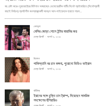
বহু চেষ্টা করেও যুক্তরাষ্ট্রের মিশিগান অঙ্গরাজ্যে ডেমোক্রেটিক পার্টির সিনেট প্রাইমারিতে (সিনেটপ্রার্থী
বাছাই নির্বাচন) প্রগতিশীল জনস্বাস্থ্যকর্মী আবদুল আল-সাইয়েদকে হারাতে পারল...
খেলাধূলা
মেসির জোড়া গোলে ইন্টার মায়ামির জয়
ডেস্ক রিপোর্ট
-
আগস্ট ৬, ২০২৬
বিনোদন
পাকিস্তানি বর চান কঙ্গনা, পুরোনো ভিডিও ভাইরাল
ডেস্ক রিপোর্ট
-
আগস্ট ৬, ২০২৬
বর্হিবিশ্ব
ইরানের সঙ্গে চুক্তি চান ট্রাম্প, দিয়েছেন সামরিক
পদক্ষেপের হুঁশিয়ারিও
ডেস্ক রিপোর্ট
-
আগস্ট ৬, ২০২৬