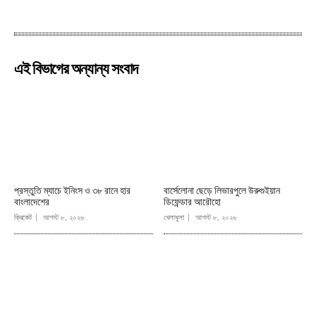
এই বিভাগের অন্যান্য সংবাদ
প্রস্তুতি ম্যাচে ইনিংস ও ৩৮ রানে হার
বার্সেলোনা ছেড়ে লিভারপুলে উরুগুইয়ান
বাংলাদেশের
ডিফেন্ডার আরৌহো
ক্রিকেট
আগস্ট ৮, ২০২৬
খেলাধূলা
আগস্ট ৮, ২০২৬