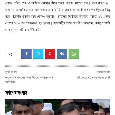
এরপর নাইম শেখ ও আফিফ হোসেন মিলে শুরুর ধাক্কা সামাল দেন। তবে নাইম ২৮
বলে ২৪ ও আফিফ ৩০ বলে ৩৩ রান করে ফিরে যান। তাদের বিদায়ের পর ক্রিজে থিতু
হতে পারেননি খুলনার আর কোনও ব্যাটার। নিয়মিত বিরতিতে উইকেট হারিয়ে ১৯ ওভার
৩ বলে ১৫০ রান অলআউট হয় খুলনা। রাজশাহীর পক্ষে তাসকিন আহমেদ, সোহাগ গাজী
ও বার্ল নেন ২টি করে উইকেট।
পূর্বের সংবাদ
পরবর্তী সংবাদ
আগের ওসি পালানোর ঘটনায় উত্তরা পূর্ব থানার ওসি
আমি দেবতা নই, মানুষ: নরেন্দ্র মোদি
প্রত্যাহার
সর্বশেষ সংবাদ