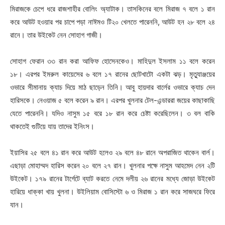
মিরাজকে চেপে ধরে রাজশাহীর বোলিং অ্যাটাক। তাসকিনের বলে মিরাজ ৭ বলে ১ রান
করে আউট হওয়ার পর চাপে পড়া নাঈমও টি২০ খেলতে পারেননি, আউট হন ২৮ বলে ২৪
রানে। তার উইকেট নেন সোহাগ গাজী।
সোহাগ ফেরান ৩৩ রান করা আফিফ হোসেনকেও। মাহিদুল ইসলাম ১১ বলে করেন
১৮। এরপর ইমরুল কায়েসের ৬ বলে ১৭ রানের ছোটখাটো একটা ঝড়। মৃত্যুাঞ্জয়ের
ওভারে সীমানায় ক্যাচ দিয়ে মাঠ ছাড়েন তিনি। আবু হায়দার বার্লের ওভারে ক্যাচ দেন
হারিসকে। নেওয়াজ ৫ বলে করেন ৯ রান। এরপর খুলনার টেল-এন্ডাররা জয়ের কাছাকাছি
যেতে পারেননি। যদিও নাসুম ১৫ বরে ১৮ রান করে চেষ্টা করেছিলেন। ৩ বল বাকি
থাকতেই গুটিয়ে যায় তাদের ইনিংস।
ইয়াসির ২৫ বলে ৪১ রান করে আউট হলেও ২৯ বলে ৪৮ রানে অপরাজিত থাকেন বার্ল।
এছাড়া মোহাম্মদ হারিস করেন ২০ বলে ২৭ রান। খুলনার পক্ষে নাসুম আহমেদ নেন ২টি
উইকেট। ১৭৯ রানের টার্গেটে ব্যাট করতে নেমে দলীয় ২৬ রানের মধ্যে জোড়া উইকেট
হারিয়ে ধাক্কা খায় খুলনা। উইলিয়াম বোসিস্টো ৬ ও মিরাজ ১ রান করে সাজঘরে ফিরে
যান।