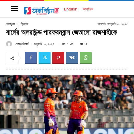
English
আর্কাইভ
আপডেট:
জানুয়ারি ১০, ২০২৫
খেলাধূলা
ক্রিকেট
বার্লের অলরাউন্ড পারফরম্যান্স জেতালো রাজশাহীকে
ডেস্ক রিপোর্ট
188
জানুয়ারি ১০, ২০২৫
0