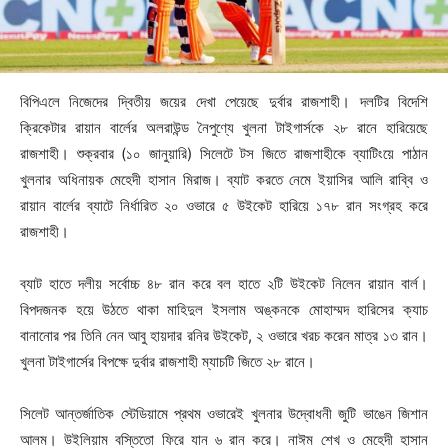
বিপিএলে নিজেদের দ্বিতীয় জয়ের দেখা পেয়েছে দুর্বার রাজশাহী। দলটির বিদেশি
ক্রিকেটার রায়ান বার্লের অলরাউন্ড নৈপুণ্যে খুলনা টাইগার্সকে ২৮ রানে হারিয়েছে
রাজশাহী। শুক্রবার (১০ জানুয়ারি) সিলেটে টস জিতে রাজশাহীকে ব্যাটিংয়ে পাঠান
খুলনার অধিনায়ক মেহেদী হাসান মিরাজ। ব্যাট করতে নেমে ইয়াসির আলি রাব্বি ও
রায়ান বার্লের ব্যাটে নির্ধারিত ২০ ওভারে ৫ উইকেট হারিয়ে ১৭৮ রান সংগ্রহ করে
রাজশাহী।
ব্যাট হাতে দলীয় সর্বোচ্চ ৪৮ রান করে বল হাতে ২টি উইকেট নিলেন রায়ান বার্ল।
বিপদজনক হয়ে উঠতে থাকা মাহিদুল ইসলাম অঙ্কনকে মোহাম্মদ হারিসের ক্যাচ
বানানোর পর তিনি নেন আবু হায়দার রনির উইকেট, ২ ওভারে খরচ করেন মাত্র ১৩ রান।
খুলনা টাইগার্সের বিপক্ষে দুর্বার রাজশাহী ম্যাচটি জিতে ২৮ রানে।
সিলেট আন্তর্জাতিক স্টেডিয়ামে প্রথম ওভারেই খুলনার উদ্বোধনী জুটি ভাঙেন জিশান
আলম। উইলিয়াম বস্তিতো ফিরে যান ৬ রান করে। নাঈম শেখ ও মেহেদী হাসান