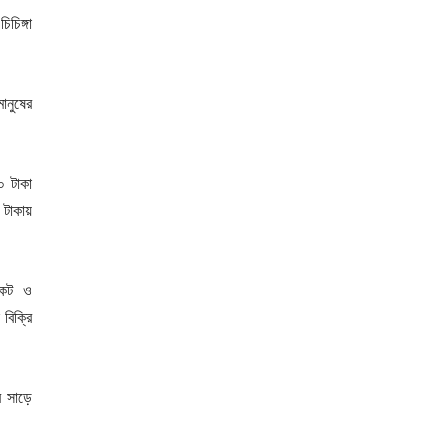
চিঙ্গা
ানুষের
০ টাকা
 টাকায়
কেট ও
বিক্রি
ে সাড়ে