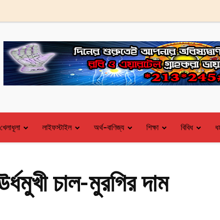
খেলাধূলা
লাইফস্টাইল
অর্থ-বাণিজ্য
শিক্ষা
বিবিধ
ধর
র্ধমুখী চাল-মুরগির দাম