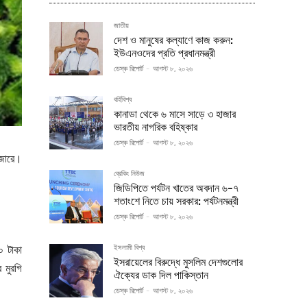
জাতীয়
দেশ ও মানুষের কল্যাণে কাজ করুন:
ইউএনওদের প্রতি প্রধানমন্ত্রী
ডেস্ক রিপোর্ট
-
আগস্ট ৮, ২০২৬
বর্হিবিশ্ব
কানাডা থেকে ৬ মাসে সাড়ে ৩ হাজার
ভারতীয় নাগরিক বহিষ্কার
ডেস্ক রিপোর্ট
-
আগস্ট ৮, ২০২৬
াজারে।
ব্রেকিং নিউজ
জিডিপিতে পর্যটন খাতের অবদান ৬-৭
শতাংশে নিতে চায় সরকার: পর্যটনমন্ত্রী
ডেস্ক রিপোর্ট
-
আগস্ট ৮, ২০২৬
০ টাকা
ইসলামী বিশ্ব
ইসরায়েলের বিরুদ্ধে মুসলিম দেশগুলোর
 মুরগি
ঐক্যের ডাক দিল পাকিস্তান
ডেস্ক রিপোর্ট
-
আগস্ট ৮, ২০২৬