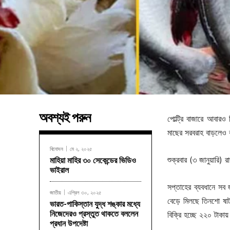
অবশ্যই পরুন
পোল্ট্রি বাজারে আবার
মাছের সরবরাহ বাড়লেও
বিনোদন
মে ২, ২০২৫
শুক্রবার (৩ জানুয়ারি) 
মাহিয়া মাহির ৩০ সেকেন্ডের ভিডিও
ভাইরাল
সপ্তাহের ব্যবধানে সব
জাতীয়
এপ্রিল ৩০, ২০২৫
বেড়ে মিলছে তিনশো ষাট
ভারত-পাকিস্তান যুদ্ধ শঙ্কার মধ্যে
নিজেদেরও প্রস্তুত থাকতে বললেন
বিক্রি হচ্ছে ২২০ টাকা
প্রধান উপদেষ্টা