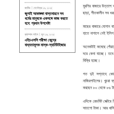
মুরগির বাজারে উত্তাপ 
জাতীয়
সেপ্টেম্বর ১৬, ২০২৫
ছাড়া, শীতকালীন সব ধ
জুলাই আকাঙ্ক্ষা বাস্তবায়নে সব
ধর্মের মানুষকে একসঙ্গে কাজ করতে
হবে: প্রধান উপদেষ্টা
মাছের বাজারে যোগান ব
হাতে নাগালে নেই ইলি
ক্যাম্পাস লাইপ
জুন ১৬, ২০২৫
এইচএসসি পরীক্ষা কেন্দ্রে
বাধ্যতামূলক মাস্ক-স্যানিটাইজার
অনেকটাই কমেছে পেঁয়া
দরে কেনা যাচ্ছে। তব
বিক্রি হচ্ছে।
গত দুই সপ্তাহে কো
নাজিরশাইলের। খুচরা ব
করছেন ৮০ থেকে ৮৬ ট
এদিকে রেডমিট সেক্টরে
সাতশো টাকা। আর খাসির