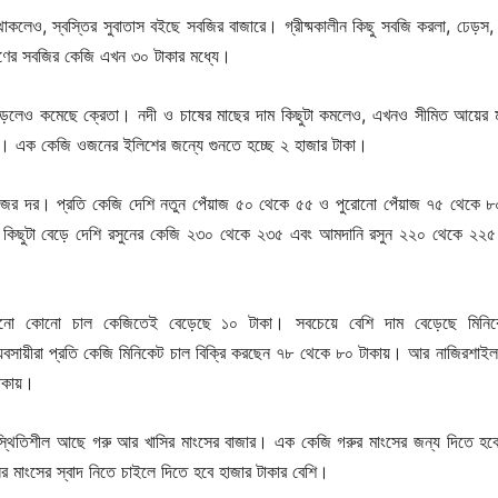
থাকলেও, স্বস্তির সুবাতাস বইছে সবজির বাজারে। গ্রীষ্মকালীন কিছু সবজি করলা, ঢেড়স, চি
রণের সবজির কেজি এখন ৩০ টাকার মধ্যে।
াড়লেও কমেছে ক্রেতা। নদী ও চাষের মাছের দাম কিছুটা কমলেও, এখনও সীমিত আয়ের ম
শ। এক কেজি ওজনের ইলিশের জন্যে গুনতে হচ্ছে ২ হাজার টাকা।
জের দর। প্রতি কেজি দেশি নতুন পেঁয়াজ ৫০ থেকে ৫৫ ও পুরোনো পেঁয়াজ ৭৫ থেকে ৮
ে কিছুটা বেড়ে দেশি রসুনের কেজি ২৩০ থেকে ২৩৫ এবং আমদানি রসুন ২২০ থেকে ২২৫
নো কোনো চাল কেজিতেই বেড়েছে ১০ টাকা। সবচেয়ে বেশি দাম বেড়েছে মিনি
্যবসায়ীরা প্রতি কেজি মিনিকেট চাল বিক্রি করছেন ৭৮ থেকে ৮০ টাকায়। আর নাজিরশাইল 
াকায়।
 স্থিতিশীল আছে গরু আর খাসির মাংসের বাজার। এক কেজি গরুর মাংসের জন্য দিতে হব
 মাংসের স্বাদ নিতে চাইলে দিতে হবে হাজার টাকার বেশি।