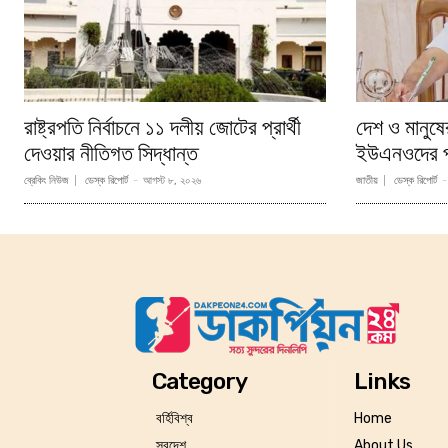
রাষ্ট্রপতি নির্বাচনে ১১ দলীয় জোটের প্রার্থী
দেশ ও মানুষে
দেওয়ার নীতিগত সিদ্ধান্ত
ইউএনওদের প্র
ব্রেকিং নিউজ
ডেস্ক রিপোর্ট
-
আগস্ট ৮, ২০২৬
জাতীয়
ডেস্ক রিপোর্ট
-
Category
Links
বর্হিবিশ্ব
Home
স্বদেশ
About Us