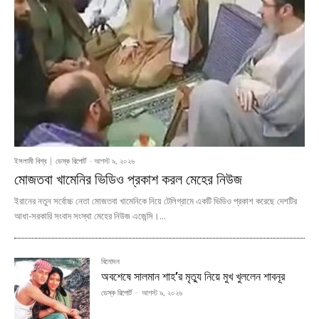
ইসলামী বিশ্ব
ডেস্ক রিপোর্ট
-
আগস্ট ৯, ২০২৬
মোজতবা খামেনির ভিডিও প্রকাশ করল মেহের নিউজ
ইরানের নতুন সর্বোচ্চ নেতা মোজতবা খামেনিকে নিয়ে টেলিগ্রামে একটি ভিডিও প্রকাশ করেছে দেশটির
আধা-সরকারি সংবাদ সংস্থা মেহের নিউজ এজেন্সি।...
বিনোদন
অবশেষে সালমান শাহ’র মৃত্যু নিয়ে মুখ খুললেন শাবনূর
ডেস্ক রিপোর্ট
-
আগস্ট ৯, ২০২৬