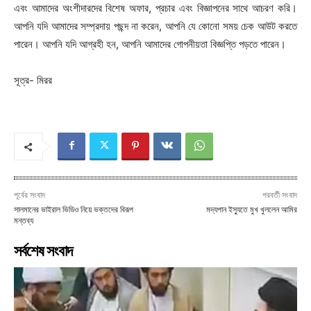
এবং আমাদের অংশীদারদের বিশেষ অফার, প্রচার এবং বিজ্ঞাপনের সাথে আচরণ করি।
আপনি যদি আমাদের সম্প্রদায় পছন্দ না করেন, আপনি যে কোনো সময় চেক আউট করতে
পারেন। আপনি যদি আগ্রহী হন, আপনি আমাদের গোপনীয়তা বিজ্ঞপ্তি পড়তে পারেন।
সূত্র- মিরর
পূর্বের সংবাদ
পরবর্তী সংবাদ
সালমানের ভাইরাল ভিডিও নিয়ে ভক্তদের বিরূপ
মদ্যপান ইস্যুতে মুখ খুললেন আমির
মন্তব্য
সর্বশেষ সংবাদ