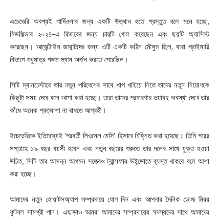
এচেভেরি অবশ্যই গার্দিওলার জন্য একটি উত্থান হতে প্রস্তুত বলে মনে হচ্ছে,
মিডফিল্ডার ২০২৪-এ রিভারের জন্য চারটি গোল করেছেন এবং ছয়টি অ্যাসিস্ট
করেছেন। আর্জেন্টাইন জায়ান্টদের জন্য এটি একটি কঠিন মৌসুম ছিল, যারা প্রাইমারি
বিভাগে শুধুমাত্র পঞ্চম স্থান অর্জন করতে পেরেছিল।
সিটি ম্যানচেস্টারে তার নতুন পরিবেশের সাথে খাপ খাইয়ে নিতে তাদের নতুন নিয়োগকে
কিছুটা সময় দেবে বলে আশা করা হচ্ছে। তারা তাদের প্রচারণার ভয়াবহ অবস্থা দেখে তার
কাঁধে অনেক প্রত্যাশা না রাখতে আগ্রহী।
ইচেভেরিকে ইতিমধ্যেই ‘পরবর্তী লিওনেল মেসি’ হিসাবে চিহ্নিত করা হয়েছে। তিনি পরের
সপ্তাহে ১৯ বছর বয়সী হবেন এবং নতুন বছরের শুরুতে তার দলের সাথে যুক্ত হওয়া
উচিত, সিটি তার আসন্ন আগমন সত্ত্বেও ট্রান্সফার উইন্ডোতে ব্যস্ত থাকবে বলে আশা
করা হচ্ছে।
আমাদের নতুন হোয়াটসঅ্যাপ সম্প্রদায়ে যোগ দিন এবং আপনার দৈনিক ডোজ মিরর
ফুটবল সামগ্রী পান। এছাড়াও আমরা আমাদের সম্প্রদায়ের সদস্যদের সাথে আমাদের