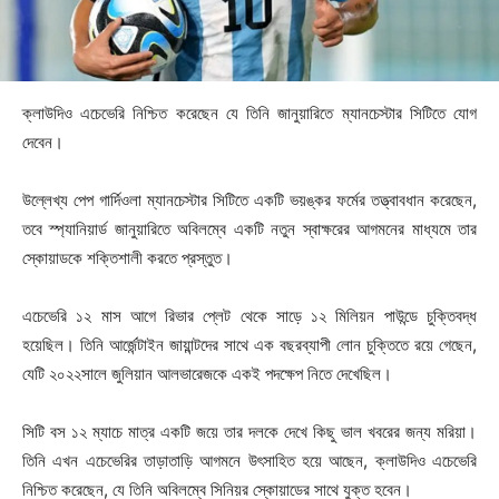
ক্লাউদিও এচেভেরি নিশ্চিত করেছেন যে তিনি জানুয়ারিতে ম্যানচেস্টার সিটিতে যোগ
দেবেন।
উল্লেখ্য পেপ গার্দিওলা ম্যানচেস্টার সিটিতে একটি ভয়ঙ্কর ফর্মের তত্ত্বাবধান করেছেন,
তবে স্প্যানিয়ার্ড জানুয়ারিতে অবিলম্বে একটি নতুন স্বাক্ষরের আগমনের মাধ্যমে তার
স্কোয়াডকে শক্তিশালী করতে প্রস্তুত।
এচেভেরি ১২ মাস আগে রিভার প্লেট থেকে সাড়ে ১২ মিলিয়ন পাউন্ডে চুক্তিবদ্ধ
হয়েছিল। তিনি আর্জেন্টাইন জায়ান্টদের সাথে এক বছরব্যাপী লোন চুক্তিতে রয়ে গেছেন,
যেটি ২০২২সালে জুলিয়ান আলভারেজকে একই পদক্ষেপ নিতে দেখেছিল।
সিটি বস ১২ ম্যাচে মাত্র একটি জয়ে তার দলকে দেখে কিছু ভাল খবরের জন্য মরিয়া।
তিনি এখন এচেভেরির তাড়াতাড়ি আগমনে উৎসাহিত হয়ে আছেন, ক্লাউদিও এচেভেরি
নিশ্চিত করেছেন, যে তিনি অবিলম্বে সিনিয়র স্কোয়াডের সাথে যুক্ত হবেন।