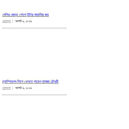
মেসির জোড়া গোলে ইন্টার মায়ামির জয়
খেলাধূলা
আগস্ট ৬, ২০২৬
চ্যাম্পিয়নস লিগে খেলতে পারেন হামজা চৌধুরী
খেলাধূলা
আগস্ট ৬, ২০২৬