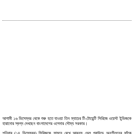
আগামী ১৬ ডিসেম্বর থেকে শুরু হতে যাওয়া তিন ম্যাচের টি-টোয়েন্টি সিরিজে ওয়েস্ট ইন্ডিজকে
হারানোর স্বপ্ন দেখছেন বাংলাদেশের ওপেনার সৌম্য সরকার।
শনিবার (১৪ ডিসেম্বর) সিরিজকে সামনে রেখে আরনস ভেল গ্রাউন্ডে অনুশীলনের ফাঁকে