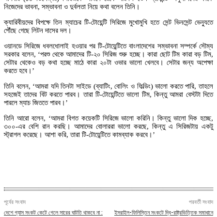
নিজেদের ভাবনা, সম্ভাবনা ও দুর্বলতা নিয়ে কথা বলেন তিনি।
ক্যারিবীয়দের বিপক্ষে তিন ম্যাচের টি-টোয়েন্টি সিরিজে মুখোমুখি হতে সেন্ট ভিনসেন্ট ভেন্যুতে
পৌঁছে গেছে লিটন দাসের দল।
ওয়ানডে সিরিজে ধবলধোলাই হওয়ার পর টি-টোয়েন্টিতে বাংলাদেশের সম্ভাবনা সম্পর্কে সৌম্য
সরকার বলেন, ‘পরশু থেকে আমাদের টি-২০ সিরিজ শুরু হচ্ছে। কারা ছোট টিম কারা বড় টিম,
সেটার থেকেও বড় কথা হচ্ছে মাঠে কারা ২০টা ওভার ভালো খেলবে। সেটার জন্য অপেক্ষা
করতে হবে।’
তিনি বলেন, ‘আমরা যদি তিনটা সাইডে (ব্যাটিং, বোলিং ও ফিল্ডিং) ভালো করতে পারি, তাহলে
সহজেই তাদের বিট করতে পারব। তারা টি-টোয়েন্টিতে ভালো টিম, কিন্তু আমরা বেস্টটা দিতে
পারলে ম্যাচ জিততে পারব।’
তিনি আরো বলেন, ‘আমরা বিগত কয়েকটি সিরিজে ভালো করিনি। কিন্তু ভালো দিক হচ্ছে,
৩০০-এর বেশি রান করছি। আমাদের বোলাররা ভালো করছে, কিন্তু এ সিরিজটায় একটু
স্ট্রাগল করেছে। আশা করি, তারা টি-টোয়েন্টিতে কামব্যাক করবে।’
পূর্বের সংবাদ
পরবর্তী সংবাদ
দেশে গ্যাস সংকট কেটে গেলে সারের ঘাটতি থাকবে না :
ইসরাইল-ফিলিস্তিন সংকটে দ্বি-রাষ্ট্রভিত্তিক সমাধানে