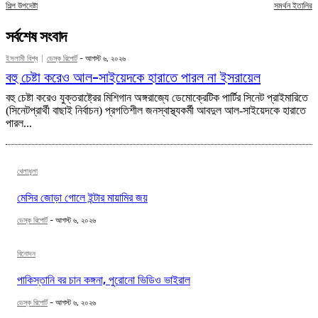
শিল্প উপদেষ্টা
সমর্থন ইতালির
সর্বশেষ সংবাদ
ইসলামী বিশ্ব
ডেস্ক রিপোর্ট
-
আগস্ট ৬, ২০২৬
বহু চেষ্টা করেও আল-সাইয়েদকে হারাতে পারল না ইসরায়েল
বহু চেষ্টা করেও যুক্তরাষ্ট্রের মিশিগান অঙ্গরাজ্যে ডেমোক্রেটিক পার্টির সিনেট প্রাইমারিতে
(সিনেটপ্রার্থী বাছাই নির্বাচন) প্রগতিশীল জনস্বাস্থ্যকর্মী আবদুল আল-সাইয়েদকে হারাতে
পারল...
খেলাধূলা
মেসির জোড়া গোলে ইন্টার মায়ামির জয়
ডেস্ক রিপোর্ট
-
আগস্ট ৬, ২০২৬
বিনোদন
পাকিস্তানি বর চান কঙ্গনা, পুরোনো ভিডিও ভাইরাল
ডেস্ক রিপোর্ট
-
আগস্ট ৬, ২০২৬