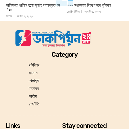
জাতিসংঘে পালিত হলো জুলাই গণঅভ্যুত্থান
৩০০ উপজেলায় বিতরণ হবে পুষ্টিচাল
দিবস
ব্রেকিং নিউজ
আগস্ট ৬, ২০২৬
জাতীয়
আগস্ট ৬, ২০২৬
Category
বর্হিবিশ্ব
স্বদেশ
খেলাধূলা
বিনোদন
জাতীয়
রাজনীতি
Links
Stay connected