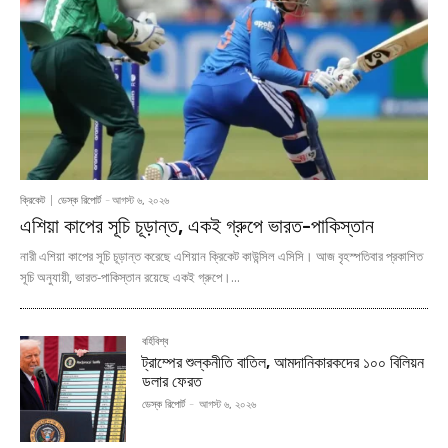
ক্রিকেট
ডেস্ক রিপোর্ট
-
আগস্ট ৬, ২০২৬
এশিয়া কাপের সূচি চূড়ান্ত, একই গ্রুপে ভারত-পাকিস্তান
নারী এশিয়া কাপের সূচি চূড়ান্ত করেছে এশিয়ান ক্রিকেট কাউন্সিল এসিসি। আজ বৃহস্পতিবার প্রকাশিত
সূচি অনুযায়ী, ভারত-পাকিস্তান রয়েছে একই গ্রুপে।...
বর্হিবিশ্ব
ট্রাম্পের শুল্কনীতি বাতিল, আমদানিকারকদের ১০০ বিলিয়ন
ডলার ফেরত
ডেস্ক রিপোর্ট
-
আগস্ট ৬, ২০২৬