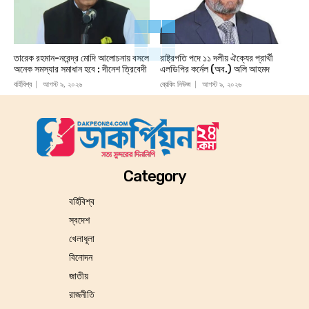
তারেক রহমান-নরেন্দ্র মোদি আলোচনায় বসলে
রাষ্ট্রপতি পদে ১১ দলীয় ঐক্যের প্রার্থী
অনেক সমস্যার সমাধান হবে : দীনেশ ত্রিবেদী
এলডিপির কর্নেল (অব.) অলি আহমদ
বর্হিবিশ্ব
আগস্ট ৯, ২০২৬
ব্রেকিং নিউজ
আগস্ট ৯, ২০২৬
Category
বর্হিবিশ্ব
স্বদেশ
খেলাধূলা
বিনোদন
জাতীয়
রাজনীতি