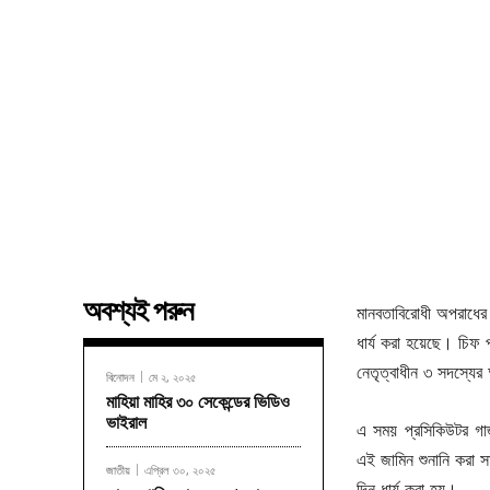
অবশ্যই পরুন
মানবতাবিরোধী অপরাধের 
ধার্য করা হয়েছে। চিফ 
নেতৃত্বাধীন ৩ সদস্যের
বিনোদন
মে ২, ২০২৫
মাহিয়া মাহির ৩০ সেকেন্ডের ভিডিও
ভাইরাল
এ সময় প্রসিকিউটর গ
এই জামিন শুনানি করা 
জাতীয়
এপ্রিল ৩০, ২০২৫
দিন ধার্য করা হয়।