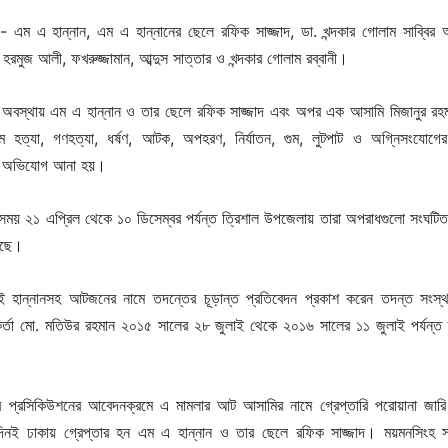
- এম এ হান্নান, এম এ হান্নানের ছেলে রফিক সাজ্জাদ, ডা. খন্দকার গোলাম সাব্বির
ো. হরমুজ আলী, ফখরুজ্জামান, আব্দুস সাত্তার ও খন্দকার গোলাম রব্বানী।
কা অবস্থায় এম এ হান্নান ও তার ছেলে রফিক সাজ্জাদ এবং অপর এক আসামি মিজানুর রহমান
ে হত্যা, গণহত্যা, ধর্ষণ, আটক, অপহরণ, নির্যাতন, গুম, লুটপাট ও অগ্নিসংযোগে
ের অভিযোগ আনা হয়।
র সময় ২১ এপ্রিল থেকে ১০ ডিসেম্বর পর্যন্ত ত্রিশাল উপজেলায় তারা অপরাধগুলো সংঘটি
েছে।
 হান্নানসহ আটজনের নামে তদন্তের চূড়ান্ত প্রতিবেদন প্রকাশ করেন তদন্ত সংস
মকর্তা মো. মতিউর রহমান ২০১৫ সালের ২৮ জুলাই থেকে ২০১৬ সালের ১১ জুলাই পর্যন্ত
 প্রসিকিউশনের আবেদনক্রমে এ মামলার আট আসামির নামে গ্রেপ্তারি পরোয়ানা জার
ইদিনই ঢাকায় গ্রেপ্তার হন এম এ হান্নান ও তার ছেলে রফিক সাজ্জাদ। ময়মনসিংহ