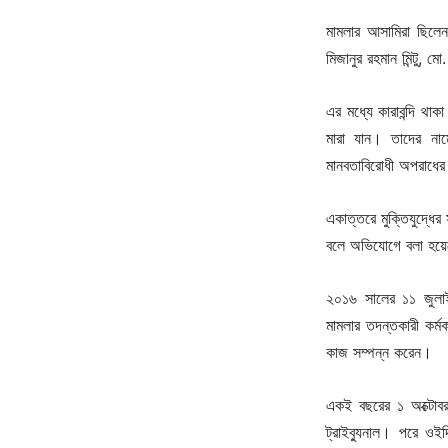
মামলার আসামিরা ছিলেন
মিজানুর রহমান মিন্টু, ম
এর মধ্যে কারাবন্দি থা
মারা যান। তাদের নাম
মানবতাবিরোধী অপরাধ
একাত্তরে মুক্তিযুদ্ধে
বলে অভিযোগে বলা হয়
২০১৬ সালের ১১ জুলাই
মামলার তদন্তকারী কর্
কাজ সম্পন্ন করেন।
একই বছরের ১ অক্টোবর
ট্রাইব্যুনাল। পরে ও