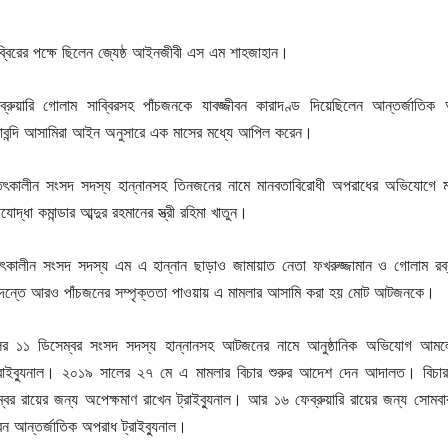
ব্বিরের পক্ষে ছিলেন জ্যেষ্ঠ আইনজীবী এস এম শাহজাহান।
ুয়ারি গোলাম সাব্বিরসহ পাঁচজনকে যাবজ্জীবন কারাদণ্ড দিয়েছিলেন আন্তর্জাতিক
ারাবন্দি আসামিরা আইন অনুসারে এক মাসের মধ্যে আপিল করেন।
কালীন সংসদ সদস্য হান্নানসহ তিনজনের নামে মানবতাবিরোধী অপরাধের অভিযোগে ম
োদ্ধা কমান্ডার আব্দুর রহমানের স্ত্রী রহিমা খাতুন।
 তৎকালীন সংসদ সদস্য এম এ হান্নান ছাড়াও জামায়াত নেতা ফখরুজ্জামান ও গোলাম রব্
ন্তে আরও পাঁচজনের সম্পৃক্ততা পাওয়ায় এ মামলার আসামি করা হয় মোট আটজনকে।
র ১১ ডিসেম্বর সংসদ সদস্য হান্নানসহ আটজনের নামে আনুষ্ঠানিক অভিযোগ আমল
্রাইব্যুনাল। ২০১৯ সালের ২৭ মে এ মামলার বিচার শুরুর আদেশ দেন আদালত। বিচা
র রায়ের জন্য অপেক্ষমাণ রাখেন ট্রাইব্যুনাল। আর ১৬ ফেব্রুয়ারি রায়ের জন্য সোমব
করেন আন্তর্জাতিক অপরাধ ট্রাইব্যুনাল।