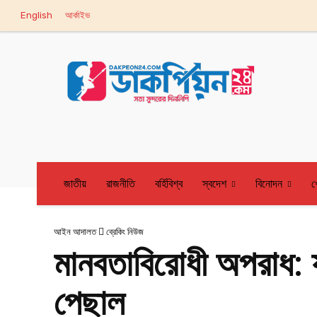
English
আর্কাইভ
জাতীয়
রাজনীতি
বর্হিবিশ্ব
স্বদেশ
বিনোদন
খ
আইন আদালত
ব্রেকিং নিউজ
মানবতাবিরোধী অপরাধ: যা
পেছাল