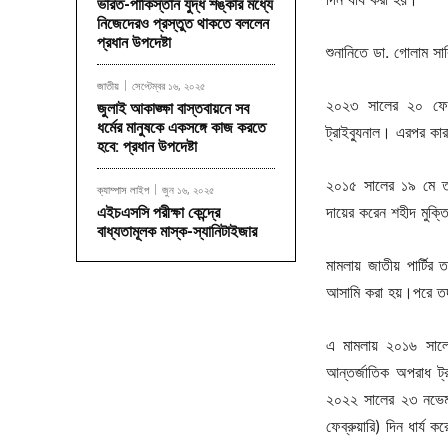
ভারত-পাকিস্তান যুদ্ধ শঙ্কার মধ্যে
নিজেদেরও প্রস্তুত থাকতে বললেন
প্রধান উপদেষ্টা
শুনানিতে ডা. গোলাম সা
জাতীয়
সেপ্টেম্বর ১৬, ২০২৫
২০২৩ সালের ২০ ফেব্র
জুলাই আকাঙ্ক্ষা বাস্তবায়নে সব
ধর্মের মানুষকে একসঙ্গে কাজ করতে
ট্রাইব্যুনাল। এরপর ক
হবে: প্রধান উপদেষ্টা
২০১৫ সালের ১৯ মে তৎ
ক্যাম্পাস লাইপ
জুন ১৬, ২০২৫
দায়ের করেন শহীদ মুক্তিয
এইচএসসি পরীক্ষা কেন্দ্রে
বাধ্যতামূলক মাস্ক-স্যানিটাইজার
মামলায় জাতীয় পার্টির
আসামি করা হয়।পরে তদ
এ মামলায় ২০১৬ সালে
আন্তর্জাতিক অপরাধ ট
২০২২ সালের ২৩ নভেম্ব
ফেব্রুয়ারি) দিন ধার্য 