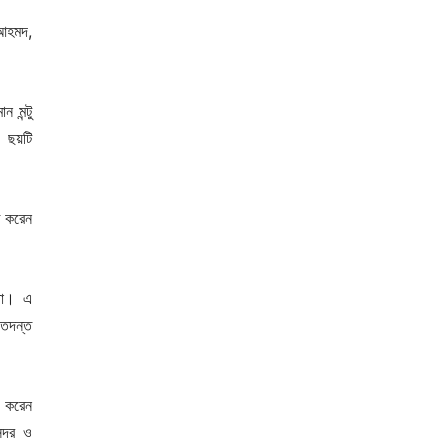
 আহমদ,
 মন্টু
র ছয়টি
ত করেন
্থা। এ
 তদন্ত
ি করেন
 সদর ও