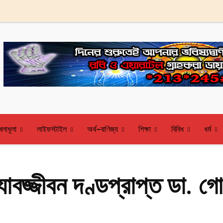
েলাধূলা
লাইফস্টাইল
অর্থ-বাণিজ্য
শিক্ষা
বিবিধ
ধর্ম
বজ্জীবন দণ্ডপ্রাপ্ত ডা. গোল