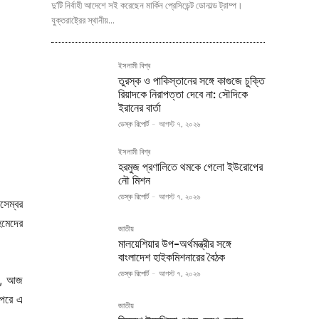
দু’টি নির্বাহী আদেশে সই করেছেন মার্কিন প্রেসিডেন্ট ডোনাল্ড ট্রাম্প।
যুক্তরাষ্ট্রের স্থানীয়...
ইসলামী বিশ্ব
তুরস্ক ও পাকিস্তানের সঙ্গে কাগুজে চুক্তি
রিয়াদকে নিরাপত্তা দেবে না: সৌদিকে
ইরানের বার্তা
ডেস্ক রিপোর্ট
-
আগস্ট ৭, ২০২৬
ইসলামী বিশ্ব
হরমুজ প্রণালিতে থমকে গেলো ইউরোপের
নৌ মিশন
ডেস্ক রিপোর্ট
-
আগস্ট ৭, ২০২৬
সেম্বর
হমেদের
জাতীয়
মালয়েশিয়ার উপ-অর্থমন্ত্রীর সঙ্গে
বাংলাদেশ হাইকমিশনারের বৈঠক
ডেস্ক রিপোর্ট
-
আগস্ট ৭, ২০২৬
ই, আজ
 পরে এ
জাতীয়