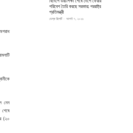
বিদেশে উচ্চশিক্ষা শেষে দেশে ফেরার
পরিবেশ তৈরি করছে সরকার: পররাষ্ট্র
প্রতিমন্ত্রী
ডেস্ক রিপোর্ট
-
আগস্ট ৭, ২০২৬
 অপরাধ
ামলাটি
বানীকে
ে নেন
র শেষে
ার (২০