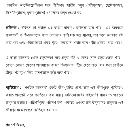
একাধিক অ্যান্টিবায়োটিকের সঙ্গে পিপিআই জাতীয় ওষুধ (ওমিপ্রাজল, পেন্টোপ্রাজল,
ইসোমিপ্রাজল, র‌্যাবিপ্রাজল) ১৪ দিনের জন্য দেওয়া হয়।
জটিলতা :
চিকিৎসা না করালে এর কারণে নানাবিধ জটিলতা হতে পারে। এর অন্যতম
পাকস্থলী বা ডিওডেনামের খাদ্য চলাচলের নালি সরু হয়ে যাওয়া, যার ফলে অনবরত বমি
হতে পারে এবং পরিমাণমতো খাবার গ্রহণ করতে না পারার ফলে শরীর শুকিয়ে যেতে পারে।
এ ছাড়া আলসার থেকে রক্তক্ষরণ হয়ে রক্ত বমি ও মলের সঙ্গে রক্ত যেতে পারে।
কোনো কোনো ক্ষেত্রে আলসারের কারণে ডিওডেনাম ছিঁড়ে যেতে পারে, যার ফলে রোগীকে
তীব্র পেট ব্যথা নিয়ে হাসপাতালে ভর্তি হতে পারে।
প্রতিরোধ :
‘পেপটিক আলসার’ একটি জীবাণুঘটিত রোগ, তাই এই জীবাণুকে প্রতিরোধ
করতে পারলেই একে প্রতিরোধ করা যায়। হেলিকোব্যাক্টর পাইলোরি সাধারণত খাবারের
মাধ্যমে ছড়ায়। পারিপার্শ্বিক পরিবেশ তথা খাবারের গুণগত মান উন্নয়নের মাধ্যমে এই
জীবাণুর সংক্রমণকে প্রতিহত করা যায়।
পরামর্শ দিয়েছে