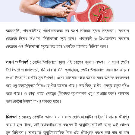
অন্ননালি, পাকস্থলীসহ পরিপাকতন্ত্রের সব অংশ বিভিন্ন স্তরে বিন্যস্ত। সবচেয়ে
ভেতরের দিকের অংশকে ‘মিউকোসা’ স্তর বলে। পাকস্থলী ও ডিওডেনামের সবচেয়ে
ভেতরের এই ‘মিউকোসা’ স্তরে ক্ষত হলে ‘পেপটিক আলসার ডিজিজ’ বলে।
লক্ষণ ও উপসর্গ :
পেটের উপরিভাগে ব্যথা এই রোগের প্রধান লক্ষণ। এ ছাড়া পেটের
উপরিভাগে জ্বালাপোড়া, বমি ভাব বা বমি, ক্ষুধামান্দ্য, পেটের উপরিভাগে অস্বস্তি অনুভব
হওয়া ইত্যাদি রোগটির মূল উপসর্গ। এসব আলসার থেকে অনেক সময় অলক্ষে রক্তক্ষরণ
হয়ে শুধু রক্তশূন্যতা নিয়েও রোগীরা আসতে পারে। আর কিছু রোগীর ক্ষেত্রে রক্ত বমিও
হতে পারে। এ ছাড়া কারো ক্ষেত্রে (বিশেষত ব্যথানাশক ওষুধ খাওয়ার ফলে) আলসার
হলে কোনো উপসর্গ না-ও থাকতে পারে।
চিকিৎসা :
যেহেতু পেপটিক আলসার সাধারণত হেলিকোব্যাক্টর পাইলোরি নামক জীবাণুর
কারণে হয়ে থাকে, তাই ব্যাকটেরিয়াকে ধ্বংসকারী অ্যান্টিবায়োটিকই হচ্ছে এই রোগের
মূল চিকিৎসা। সাধারণত অ্যান্টিবায়োটিক দিয়ে এই জীবাণুকে ধ্বংস করা যায় না বলে