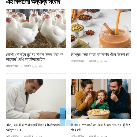
এই বিভাগের অন্যান্য সংবাদ
দেশের পোলট্রি মুরগির মাংসে মিলল ‘নিরাপদ
বিশ্বের সেরা চায়ের তালিকায় শীর্ষে ‘মসলা চা’
মাত্রার’ বেশি অ্যান্টিবায়োটিক
লাইফস্টাইল
আগস্ট ৫, ২০২৬
লাইফস্টাইল
আগস্ট ৬, ২০২৬
বাত, ব্যাথা ও প্যারালাইসিসের চিকিৎসায়
চিপস ও পপকর্নে মরণব্যাধি ক্যানসারের ঝুঁকি :
আকুপাংচার
গবেষণা
লাইফস্টাইল
আগস্ট ৪, ২০২৬
লাইফস্টাইল
আগস্ট ৩, ২০২৬