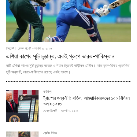
ক্রিকেট
ডেস্ক রিপোর্ট
-
আগস্ট ৬, ২০২৬
এশিয়া কাপের সূচি চূড়ান্ত, একই গ্রুপে ভারত-পাকিস্তান
নারী এশিয়া কাপের সূচি চূড়ান্ত করেছে এশিয়ান ক্রিকেট কাউন্সিল এসিসি। আজ বৃহস্পতিবার প্রকাশিত
সূচি অনুযায়ী, ভারত-পাকিস্তান রয়েছে একই গ্রুপে।...
বর্হিবিশ্ব
ট্রাম্পের শুল্কনীতি বাতিল, আমদানিকারকদের ১০০ বিলিয়ন
ডলার ফেরত
ডেস্ক রিপোর্ট
-
আগস্ট ৬, ২০২৬
ব্রেকিং নিউজ