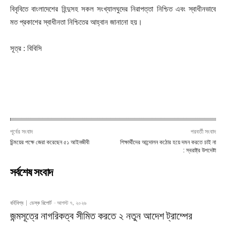
বিবৃবিতে বাংলাদেশের হিন্দুসহ সকল সংখ্যালঘুদের নিরাপত্তা নিশ্চিত এবং স্বাধীনভাবে
মত প্রকাশের স্বাধীনতা নিশ্চিতের আহ্বান জানানো হয়।
সূত্র : বিবিসি
পূর্বের সংবাদ
পরবর্তী সংবাদ
চিন্ময়ের পক্ষে জেরা করেছেন ৫১ আইনজীবী
শিক্ষার্থীদের আন্দোলন কঠোর হয়ে দমন করতে চাই না
: স্বরাষ্ট্র উপদেষ্টা
সর্বশেষ সংবাদ
বর্হিবিশ্ব
ডেস্ক রিপোর্ট
-
আগস্ট ৭, ২০২৬
জন্মসূত্রে নাগরিকত্ব সীমিত করতে ২ নতুন আদেশ ট্রাম্পের