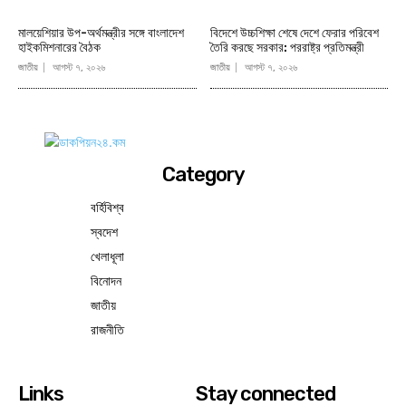
মালয়েশিয়ার উপ-অর্থমন্ত্রীর সঙ্গে বাংলাদেশ
বিদেশে উচ্চশিক্ষা শেষে দেশে ফেরার পরিবেশ
হাইকমিশনারের বৈঠক
তৈরি করছে সরকার: পররাষ্ট্র প্রতিমন্ত্রী
জাতীয়
আগস্ট ৭, ২০২৬
জাতীয়
আগস্ট ৭, ২০২৬
Category
বর্হিবিশ্ব
স্বদেশ
খেলাধূলা
বিনোদন
জাতীয়
রাজনীতি
Links
Stay connected