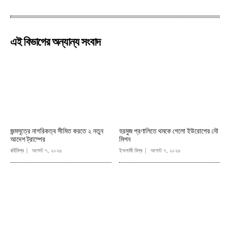
এই বিভাগের অন্যান্য সংবাদ
জন্মসূত্রে নাগরিকত্ব সীমিত করতে ২ নতুন
হরমুজ প্রণালিতে থমকে গেলো ইউরোপের নৌ
আদেশ ট্রাম্পের
মিশন
বর্হিবিশ্ব
আগস্ট ৭, ২০২৬
ইসলামী বিশ্ব
আগস্ট ৭, ২০২৬