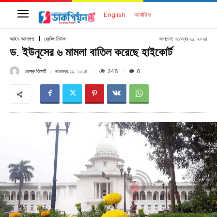
English
আর্কাইভ
আপডেট:
নভেম্বর ২১, ২০২৪
আইন আদালত
ব্রেকিং নিউজ
ড. ইউনূসের ৬ মামলা বাতিল করেছে হাইকোর্ট
ডেস্ক রিপোর্ট
248
নভেম্বর ২১, ২০২৪
0