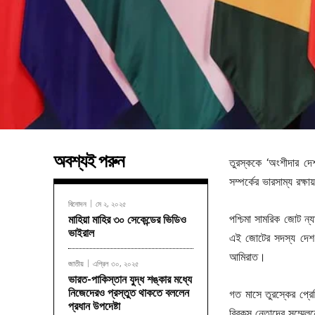
অবশ্যই পরুন
তুরস্ককে ‘অংশীদার দেশ
সম্পর্কের ভারসাম্য রক্ষ
বিনোদন
মে ২, ২০২৫
পশ্চিমা সামরিক জোট ন্
মাহিয়া মাহির ৩০ সেকেন্ডের ভিডিও
ভাইরাল
এই জোটের সদস্য দেশ হ
আমিরাত।
জাতীয়
এপ্রিল ৩০, ২০২৫
ভারত-পাকিস্তান যুদ্ধ শঙ্কার মধ্যে
নিজেদেরও প্রস্তুত থাকতে বললেন
গত মাসে তুরস্কের প্রে
প্রধান উপদেষ্টা
ব্রিকস নেতাদের সম্মেল