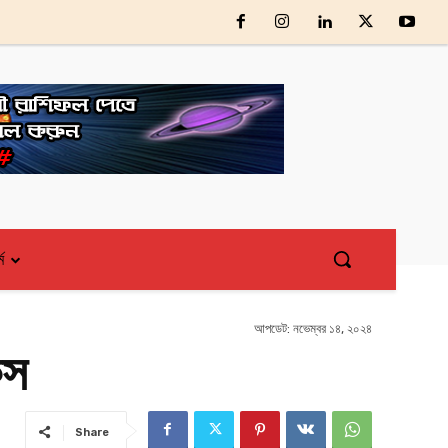
্ম
আপডেট:
নভেম্বর ১৪, ২০২৪
কস
Share