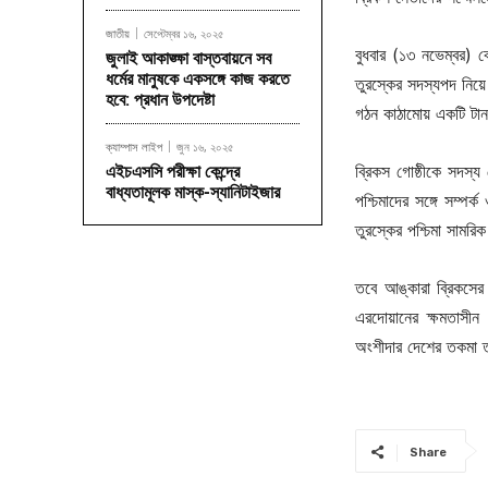
জাতীয়
সেপ্টেম্বর ১৬, ২০২৫
বুধবার (১৩ নভেম্বর) বে
জুলাই আকাঙ্ক্ষা বাস্তবায়নে সব
ধর্মের মানুষকে একসঙ্গে কাজ করতে
তুরস্কের সদস্যপদ নিয়ে
হবে: প্রধান উপদেষ্টা
গঠন কাঠামোয় একটি টানস
ক্যাম্পাস লাইপ
জুন ১৬, ২০২৫
ব্রিকস গোষ্ঠীকে সদস্য
এইচএসসি পরীক্ষা কেন্দ্রে
বাধ্যতামূলক মাস্ক-স্যানিটাইজার
পশ্চিমাদের সঙ্গে সম্পর্
তুরস্কের পশ্চিমা সামর
তবে আঙ্কারা ব্রিকসের 
এরদোয়ানের ক্ষমতাসীন 
অংশীদার দেশের তকমা ত
Share