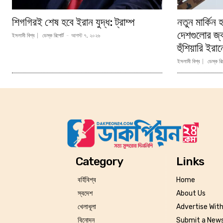
শিগগিরই শেষ হবে ইরান যুদ্ধ: ট্রাম্প
নতুন মার্কিন
দেশগুলোর জ্
ইসলামী বিশ্ব
ডেস্ক রিপোর্ট
-
আগস্ট ৭, ২০২৬
হুঁশিয়ারি ইরা
ইসলামী বিশ্ব
ডেস্ক রিপ
Category
Links
বর্হিবিশ্ব
Home
স্বদেশ
About Us
খেলাধূলা
Advertise Wit
বিনোদন
Submit a News