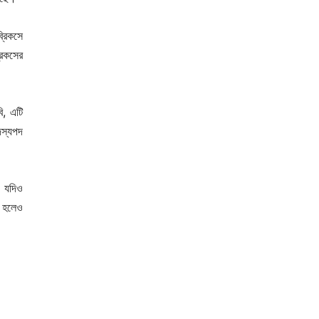
্রিকসে
রিকসের
ি, এটি
সদস্যপদ
। যদিও
া হলেও