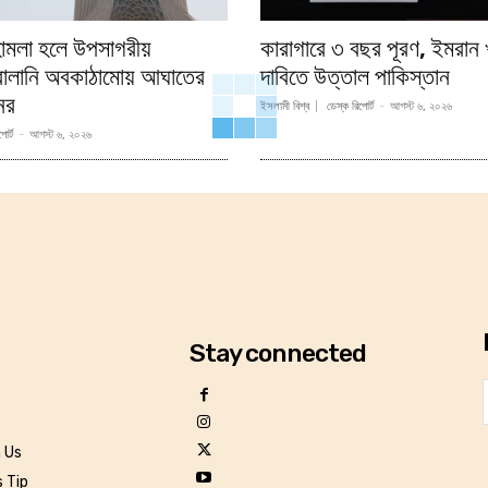
 হামলা হলে উপসাগরীয়
কারাগারে ৩ বছর পূরণ, ইমরান খ
বালানি অবকাঠামোয় আঘাতের
দাবিতে উত্তাল পাকিস্তান
নের
ইসলামী বিশ্ব
ডেস্ক রিপোর্ট
-
আগস্ট ৬, ২০২৬
োর্ট
-
আগস্ট ৬, ২০২৬
Stay connected
h Us
 Tip