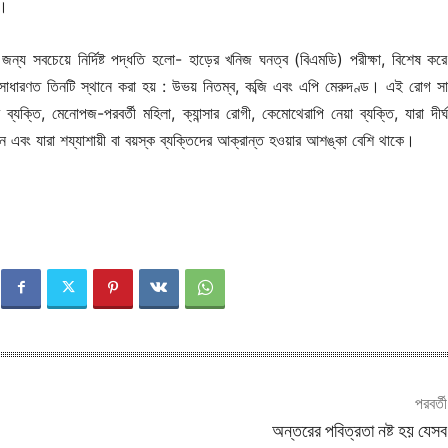
ে।
 জন্য সবচেয়ে নির্দিষ্ট পদ্ধতি হলো- হাড়ের খনিজ ঘনত্ব (বিএমডি) পরীক্ষা, বিশেষ করে 
ি সাধারণত তিনটি স্থানে করা হয় : উভয় নিতম্ব, কব্জি এবং এপি মেরুদণ্ড। এই রোগ স
যক্তি, মেনোপজ-পরবর্তী মহিলা, ক্যান্সার রোগী, কেমোথেরাপি নেয়া ব্যক্তি, যারা দীর্ঘম
ছেন এবং যারা শয্যাশায়ী বা বয়স্ক ব্যক্তিদের আক্রান্ত হওয়ার আশঙ্কা বেশি থাকে।
পরবর্ত
অন্তরের পবিত্রতা নষ্ট হয় যেস