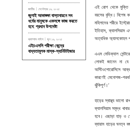
এই রোগ থেকে মুক্তি প
জাতীয়
সেপ্টেম্বর ১৬, ২০২৫
বয়সের বৃদ্ধি। বিশেষ
জুলাই আকাঙ্ক্ষা বাস্তবায়নে সব
ধর্মের মানুষকে একসঙ্গে কাজ করতে
মহিলাদের শরীরে ইস্ট্র
হবে: প্রধান উপদেষ্টা
ইতিহাস, ক্যালসিয়াম এ
অত্যধিক অ্যালকোহল 
ক্যাম্পাস লাইপ
জুন ১৬, ২০২৫
এইচএসসি পরীক্ষা কেন্দ্রে
বাধ্যতামূলক মাস্ক-স্যানিটাইজার
এএম মেডিক্যাল সেন্টার
লোকই জানেন না যে য
অস্টিওপোরোসিসে আক্রান
কারণেই মেনোপজ-পরবর্ত
ঝুঁকিপূর্ণ।’
হাড়ের স্বাস্থ্য ভালো 
ক্যালসিয়াম সমৃদ্ধ খাবা
হবে। এছাড়া হাড় ও 
ব্যায়াম হাড়ের ঘনত্ব