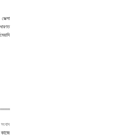
ডেক্সা
াধারণত
েয়াদি
ী সংবাদ
ব কাজে