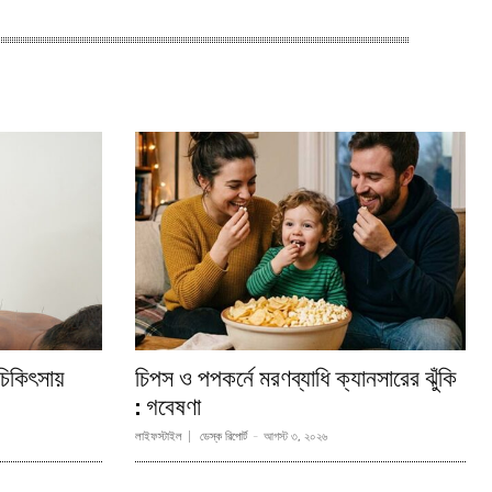
 চিকিৎসায়
চিপস ও পপকর্নে মরণব্যাধি ক্যানসারের ঝুঁকি
: গবেষণা
লাইফস্টাইল
ডেস্ক রিপোর্ট
-
আগস্ট ৩, ২০২৬