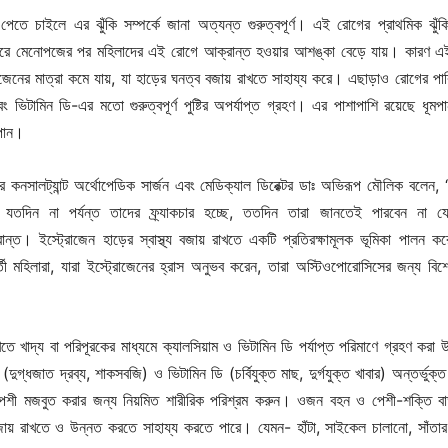
েতে চাইলে এর ঝুঁকি সম্পর্কে জানা অত্যন্ত গুরুত্বপূর্ণ। এই রোগের প্রাথমিক ঝুঁ
 করে মেনোপজের পর মহিলাদের এই রোগে আক্রান্ত হওয়ার আশঙ্কা বেড়ে যায়। কারণ 
োজেনের মাত্রা কমে যায়, যা হাড়ের ঘনত্ব বজায় রাখতে সাহায্য করে। এছাড়াও রোগের পার
বং ভিটামিন ডি-এর মতো গুরুত্বপূর্ণ পুষ্টির অপর্যাপ্ত গ্রহণ। এর পাশাপাশি রয়েছে ধূমপ
পান।
ের কনসালট্যান্ট অর্থোপেডিক সার্জন এবং মেডিক্যাল ডিরেক্টর ডাঃ অভিরূপ মৌলিক বলেন,
তদিন না পর্যন্ত তাদের ফ্র্যাকচার হচ্ছে, ততদিন তারা জানতেই পারবেন না যে
্ত। ইস্ট্রোজেন হাড়ের স্বাস্থ্য বজায় রাখতে একটি প্রতিরক্ষামূলক ভূমিকা পালন ক
ী মহিলারা, যারা ইস্ট্রোজেনের হ্রাস অনুভব করেন, তারা অস্টিওপোরোসিসের জন্য বিশ
রাখতে খাদ্য বা পরিপূরকের মাধ্যমে ক্যালসিয়াম ও ভিটামিন ডি পর্যাপ্ত পরিমাণে গ্রহণ করা
র (দুগ্ধজাত দ্রব্য, শাকসবজি) ও ভিটামিন ডি (চর্বিযুক্ত মাছ, দুর্গযুক্ত খাবার) অন্তর্ভুক
পেশী মজবুত করার জন্য নিয়মিত শারীরিক পরিশ্রম করুন। ওজন বহন ও পেশী-শক্তি ব
 বজায় রাখতে ও উন্নত করতে সাহায্য করতে পারে। যেমন- হাঁটা, সাইকেল চালানো, সাঁতার