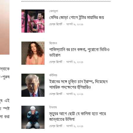
খেলাধূলা
মেসির জোড়া গোলে ইন্টার মায়ামির জয়
ডেস্ক রিপোর্ট
-
আগস্ট ৬, ২০২৬
বিনোদন
পাকিস্তানি বর চান কঙ্গনা, পুরোনো ভিডিও
ভাইরাল
ডেস্ক রিপোর্ট
-
আগস্ট ৬, ২০২৬
স্যাকে
বর্হিবিশ্ব
-পুরুষ
ইরানের সঙ্গে চুক্তি চান ট্রাম্প, দিয়েছেন
সামরিক পদক্ষেপের হুঁশিয়ারিও
ডেস্ক রিপোর্ট
-
আগস্ট ৬, ২০২৬
নুষ এই
ইসলাম
স্পষ্ট
মৃত্যুর আগে ছোট্ট যে কালিমা হতে পারে
সা করা
জান্নাতের উসিলা
ডেস্ক রিপোর্ট
-
আগস্ট ৬, ২০২৬