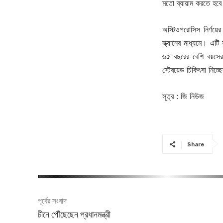
মতো ব্যায়াম করতে হব
অস্টিওপরোসিস নির্ণয়ের
স্ক্যানের মাধ্যমে। এট
৬৫ বছরের বেশি বয়সের ব্
স্টেরয়েড চিকিৎসা নিচ্
সূত্র : জি নিউজ
Share
পূর্বের সংবাদ
চীনে পৌঁছেছেন প্রধানমন্ত্রী