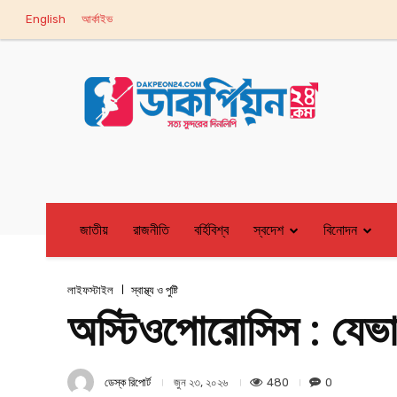
English
আর্কাইভ
জাতীয়
রাজনীতি
বর্হিবিশ্ব
স্বদেশ
বিনোদন
লাইফস্টাইল
স্বাস্থ্য ও পুষ্টি
অস্টিওপোরোসিস : যেভাব
ডেস্ক রিপোর্ট
480
0
জুন ২৩, ২০২৬