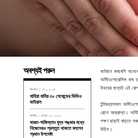
অবশ্যই পরুন
বর্তমানে কমবেশি অনে
অস্টিওপোরোসিস বলা হয়
উভয়ের মধ্যেই এই রোগ
বিনোদন
মে ২, ২০২৫
মাহিয়া মাহির ৩০ সেকেন্ডের ভিডিও
ভাইরাল
ইন্টারন্যাশনাল অস্ট
রোগে আক্রান্ত। অস্টিও
জাতীয়
এপ্রিল ৩০, ২০২৫
লক্ষণ ছাড়াই বাড়তে শু
ভারত-পাকিস্তান যুদ্ধ শঙ্কার মধ্যে
নিজেদেরও প্রস্তুত থাকতে বললেন
উচিত।
প্রধান উপদেষ্টা