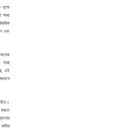
কি হলো
এই সময়
িবারিক
ান এবং
 ‘অনেক
 তারা
রে, এই
েষভাবে
 উচিত।
্ত করতে
াড়ানোর
 কাটার