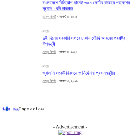
বাংলাদেশে বিনিয়োগ মানেই ৩০০ কোটির বাজারে প্রবেশের
সুযোগ : ববি হাজ্জাজ
ডেস্ক রিপোর্ট
-
আগস্ট ৪, ২০২৬
জাতীয়
দুই দিনের সরকারি সফরে ঢাকায় সৌদি আরবের পররাষ্ট্র
উপমন্ত্রী
ডেস্ক রিপোর্ট
-
আগস্ট ৪, ২০২৬
জাতীয়
জ্বালানি সংকট নিরসনে ৩ নির্দেশনা প্রধানমন্ত্রীর
ডেস্ক রিপোর্ট
-
আগস্ট ৩, ২০২৬
1
২
৩
৪
...
৩২২
Page ৩ of ৩২২
- Advertisement -