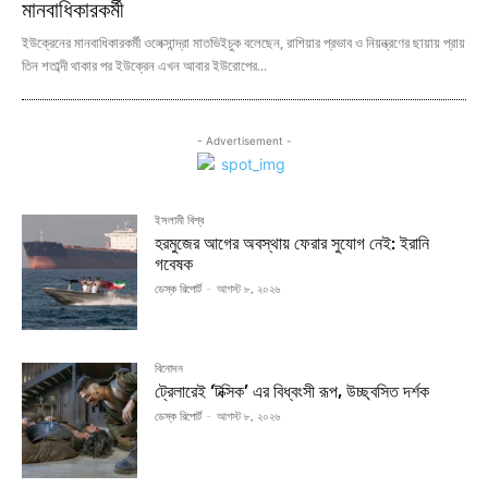
মানবাধিকারকর্মী
ইউক্রেনের মানবাধিকারকর্মী ওলেক্সান্দ্রা মাতভিইচুক বলেছেন, রাশিয়ার প্রভাব ও নিয়ন্ত্রণের ছায়ায় প্রায়
তিন শতাব্দী থাকার পর ইউক্রেন এখন আবার ইউরোপের...
- Advertisement -
ইসলামী বিশ্ব
হরমুজের আগের অবস্থায় ফেরার সুযোগ নেই: ইরানি
গবেষক
ডেস্ক রিপোর্ট
-
আগস্ট ৮, ২০২৬
বিনোদন
ট্রেলারেই ‘টক্সিক’ এর বিধ্বংসী রূপ, উচ্ছ্বসিত দর্শক
ডেস্ক রিপোর্ট
-
আগস্ট ৮, ২০২৬