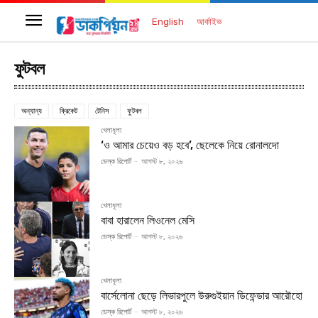
English
আর্কাইভ
ফুটবল
অন্যান্য
ক্রিকেট
টেনিস
ফুটবল
খেলাধূলা
‘ও আমার চেয়েও বড় হবে’, ছেলেকে নিয়ে রোনালদো
ডেস্ক রিপোর্ট
-
আগস্ট ৮, ২০২৬
খেলাধূলা
বাবা হারালেন লিওনেল মেসি
ডেস্ক রিপোর্ট
-
আগস্ট ৮, ২০২৬
খেলাধূলা
বার্সেলোনা ছেড়ে লিভারপুলে উরুগুইয়ান ডিফেন্ডার আরৌহো
ডেস্ক রিপোর্ট
-
আগস্ট ৮, ২০২৬