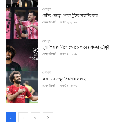
খেলাধূলা
মেসির জোড়া গোলে ইন্টার মায়ামির জয়
ডেস্ক রিপোর্ট
-
আগস্ট ৬, ২০২৬
খেলাধূলা
চ্যাম্পিয়নস লিগে খেলতে পারেন হামজা চৌধুরী
ডেস্ক রিপোর্ট
-
আগস্ট ৬, ২০২৬
খেলাধূলা
অবশেষে নতুন ঠিকানায় সালাহ
ডেস্ক রিপোর্ট
-
আগস্ট ৫, ২০২৬
১
২
৩